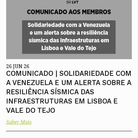
Protocolos
IARP
Conselho de Disciplina
Algarve
Algarve
Apoio à prática
Nacional
Protocolos
Jornal Arquitectos
Madeira
Madeira
Atlas dos Materiais e Ofícios
Institucionais
Conselho Fiscal
Habitar Portugal
Açores
Açores
Legislação
Protocolos Comerciais
Conselho de Supervisão
Glossário de
SILUC
Arquitectura de
Notícias
Apoio jurídico
Autor
Órgãos Sociais Regionais
Toda a OA
Minutas
Assembleia Regional
Norte
Conselho Diretivo Regional
Centro
Conselho de Disciplina
Lisboa e Vale do Tejo
Regional
Alentejo
26 JUN 26
Algarve
Colégios
COMUNICADO | SOLIDARIEDADE COM
Madeira
CAU
Açores
A VENEZUELA E UM ALERTA SOBRE A
COB
CPA
RESILIÊNCIA SÍSMICA DAS
INFRAESTRUTURAS EM LISBOA E
VALE DO TEJO
Saber Mais