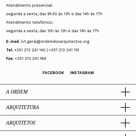
Atendimento presencial:
segunda a sexta, das 9h30 às 13h e das 14h às 17h
Atendimento telefónico:
segunda a sexta, das 10h às 13h e das 14h às 17h
E-mail.
lvt.geral@ordemdosarquitectos.org
Tel.
+351 213 241 140 | +351 213 241 110
Fax.
+351 213 241 169
FACEBOOK
INSTAGRAM
A ORDEM
ARQUITETURA
Ordem dos Arquitectos
Sobre a OA
Legado
ARQUITETOS
Trabalhar com Arquiteto
Sede
Porquê um Arquiteto
Presidente