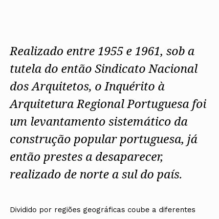
Protocolos
IARP
Conselho de Disciplina
Algarve
Algarve
Apoio à prática
Nacional
Protocolos
Jornal Arquitectos
Madeira
Madeira
Atlas dos Materiais e Ofícios
Institucionais
Conselho Fiscal
Habitar Portugal
Açores
Açores
Legislação
Protocolos Comerciais
Conselho de Supervisão
Glossário de
SILUC
Arquitectura de
Realizado entre 1955 e 1961, sob a
Notícias
Apoio jurídico
Autor
Órgãos Sociais Regionais
Toda a OA
Minutas
tutela do então Sindicato Nacional
Assembleia Regional
Norte
Conselho Diretivo Regional
Centro
dos Arquitetos, o Inquérito à
Conselho de Disciplina
Lisboa e Vale do Tejo
Regional
Alentejo
Arquitetura Regional Portuguesa foi
Algarve
Colégios
Madeira
um levantamento sistemático da
CAU
Açores
COB
construção popular portuguesa, já
CPA
então prestes a desaparecer,
realizado de norte a sul do país.
Dividido por regiões geográficas coube a diferentes