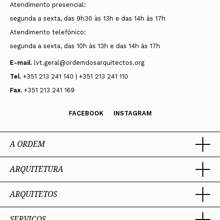
Atendimento presencial:
segunda a sexta, das 9h30 às 13h e das 14h às 17h
Atendimento telefónico:
segunda a sexta, das 10h às 13h e das 14h às 17h
E-mail.
lvt.geral@ordemdosarquitectos.org
Tel.
+351 213 241 140 | +351 213 241 110
Fax.
+351 213 241 169
FACEBOOK
INSTAGRAM
A ORDEM
ARQUITETURA
Ordem dos Arquitectos
Sobre a OA
Legado
ARQUITETOS
Trabalhar com Arquiteto
Sede
Porquê um Arquiteto
Presidente
Boas práticas
SERVIÇOS