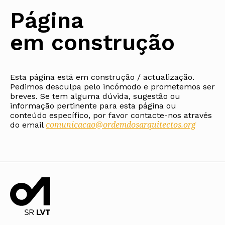
Protocolos
IARP
Conselho de Disciplina
Algarve
Algarve
Apoio à prática
Página
Nacional
Protocolos
Jornal Arquitectos
Madeira
Madeira
Atlas dos Materiais e Ofícios
Institucionais
Conselho Fiscal
Habitar Portugal
Açores
Açores
Legislação
em construção
Protocolos Comerciais
Conselho de Supervisão
Glossário de
SILUC
Arquitectura de
Notícias
Apoio jurídico
Autor
Órgãos Sociais Regionais
Toda a OA
Minutas
Assembleia Regional
Norte
Conselho Diretivo Regional
Esta página está em construção / actualização.
Centro
Conselho de Disciplina
Pedimos desculpa pelo incómodo e prometemos ser
Lisboa e Vale do Tejo
Regional
breves. Se tem alguma dúvida, sugestão ou
Alentejo
informação pertinente para esta página ou
Algarve
Colégios
conteúdo específico, por favor contacte-nos através
Madeira
comunicacao@ordemdosarquitectos.org
CAU
do email
Açores
COB
CPA