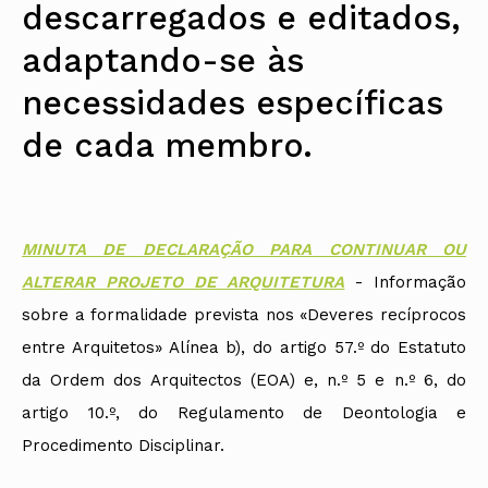
descarregados e editados,
Protocolos
IARP
Conselho de Disciplina
Algarve
Algarve
Apoio à prática
Nacional
Protocolos
Jornal Arquitectos
Madeira
Madeira
Atlas dos Materiais e Ofícios
Institucionais
adaptando-se às
Conselho Fiscal
Habitar Portugal
Açores
Açores
Legislação
Protocolos Comerciais
Conselho de Supervisão
Glossário de
SILUC
necessidades específicas
Arquitectura de
Notícias
Apoio jurídico
Autor
Órgãos Sociais Regionais
Toda a OA
Minutas
de cada membro.
Assembleia Regional
Norte
Conselho Diretivo Regional
Centro
Conselho de Disciplina
Lisboa e Vale do Tejo
Regional
Alentejo
Algarve
Colégios
MINUTA DE DECLARAÇÃO PARA CONTINUAR OU
Madeira
CAU
Açores
ALTERAR PROJETO DE ARQUITETURA
- Informação
COB
CPA
sobre a formalidade prevista nos «Deveres recíprocos
entre Arquitetos» Alínea b), do artigo 57.º do Estatuto
da Ordem dos Arquitectos (EOA) e, n.º 5 e n.º 6, do
artigo 10.º, do Regulamento de Deontologia e
Procedimento Disciplinar.