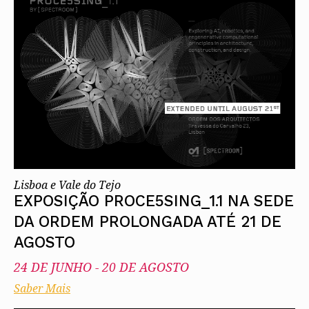
Alentejo
Algarve
Madeira
Açores
Comunic
Toda a O
Norte
Centro
Lisboa e 
Alentejo
Algarve
Madeira
Lisboa e Vale do Tejo
Açores
EXPOSIÇÃO PROCE5SING_1.1 NA SEDE
DA ORDEM PROLONGADA ATÉ 21 DE
AGOSTO
24 DE JUNHO
-
20 DE AGOSTO
Saber Mais