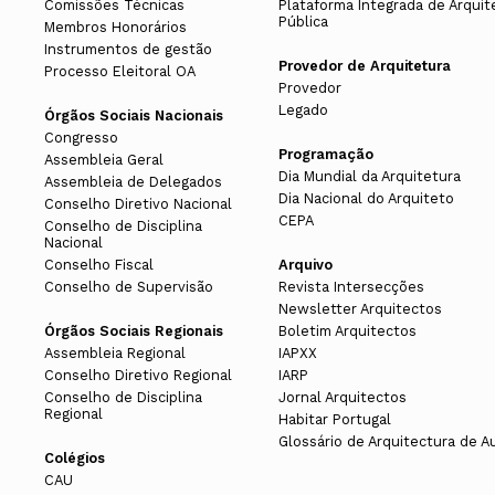
Comissões Técnicas
Plataforma Integrada de Arquit
Pública
Membros Honorários
Instrumentos de gestão
Provedor de Arquitetura
Processo Eleitoral OA
Provedor
Legado
Órgãos Sociais Nacionais
Congresso
Programação
Assembleia Geral
Dia Mundial da Arquitetura
Assembleia de Delegados
Dia Nacional do Arquiteto
Conselho Diretivo Nacional
CEPA
Conselho de Disciplina
Nacional
Conselho Fiscal
Arquivo
Conselho de Supervisão
Revista Intersecções
Newsletter Arquitectos
Órgãos Sociais Regionais
Boletim Arquitectos
Assembleia Regional
IAPXX
Conselho Diretivo Regional
IARP
Conselho de Disciplina
Jornal Arquitectos
Regional
Habitar Portugal
Glossário de Arquitectura de A
Colégios
CAU