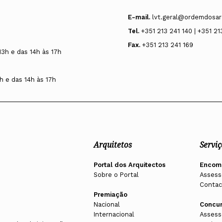
E-mail.
lvt.geral@ordemdosar
Tel.
+351 213 241 140 | +351 21
Fax.
+351 213 241 169
13h e das 14h às 17h
h e das 14h às 17h
Arquitetos
Serviç
Portal dos Arquitectos
Encom
Sobre o Portal
Assess
Contac
Premiação
Nacional
Concu
Internacional
Assess