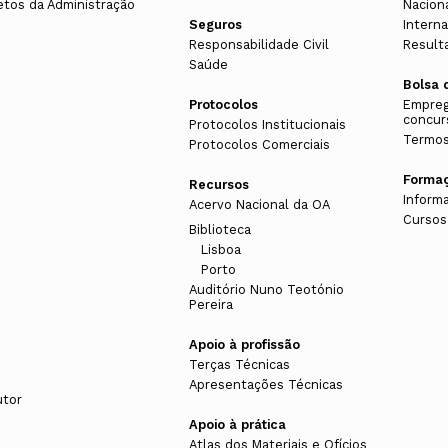
etos da Administração
Nacion
Seguros
Interna
Responsabilidade Civil
Result
Saúde
Bolsa 
Protocolos
Empreg
concur
Protocolos Institucionais
Termos
Protocolos Comerciais
Forma
Recursos
Inform
Acervo Nacional da OA
Cursos
Biblioteca
Lisboa
Porto
Auditório Nuno Teotónio
Pereira
Apoio à profissão
Terças Técnicas
Apresentações Técnicas
utor
Apoio à prática
Atlas dos Materiais e Ofícios