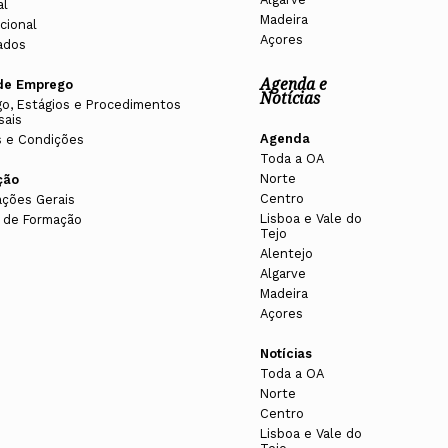
al
Madeira
cional
Açores
ados
Agenda e
de Emprego
Notícias
o, Estágios e Procedimentos
sais
Agenda
 e Condições
Toda a OA
Norte
ção
Centro
ações Gerais
Lisboa e Vale do
 de Formação
Tejo
Alentejo
Algarve
Madeira
Açores
Notícias
Toda a OA
Norte
Centro
Lisboa e Vale do