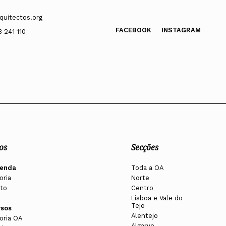
quitectos.org
FACEBOOK
INSTAGRAM
3 241 110
os
Secções
enda
Toda a OA
oria
Norte
to
Centro
Lisboa e Vale do
Tejo
rsos
Alentejo
oria OA
Algarve