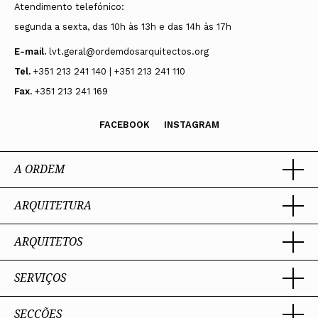
Atendimento telefónico:
segunda a sexta, das 10h às 13h e das 14h às 17h
E-mail.
lvt.geral@ordemdosarquitectos.org
Tel.
+351 213 241 140 | +351 213 241 110
Fax.
+351 213 241 169
FACEBOOK
INSTAGRAM
A ORDEM
ARQUITETURA
Ordem dos Arquitectos
Sobre a OA
Legado
ARQUITETOS
Trabalhar com Arquiteto
Sede
Porquê um Arquiteto
Presidente
Boas práticas
SERVIÇOS
Estatuto e Regulamentos
Portal dos Arquitectos
Perguntas Frequentes
Comissões Técnicas
Sobre o Portal
Membros Honorários
SECÇÕES