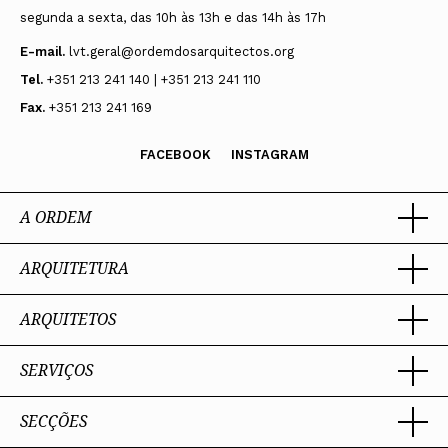
segunda a sexta, das 10h às 13h e das 14h às 17h
E-mail.
lvt.geral@ordemdosarquitectos.org
Tel.
+351 213 241 140 | +351 213 241 110
Fax.
+351 213 241 169
FACEBOOK
INSTAGRAM
A ORDEM
ARQUITETURA
Ordem dos Arquitectos
Sobre a OA
Legado
ARQUITETOS
Trabalhar com Arquiteto
Sede
Porquê um Arquiteto
Presidente
Boas práticas
SERVIÇOS
Estatuto e Regulamentos
Portal dos Arquitectos
Perguntas Frequentes
Comissões Técnicas
Sobre o Portal
Membros Honorários
SECÇÕES
Encomenda
PIAAP
Instrumentos de gestão
Premiação