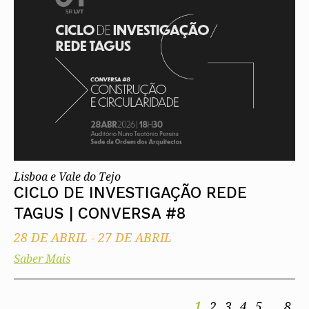
Lisboa e Vale do Tejo
CICLO DE INVESTIGAÇÃO REDE
TAGUS | CONVERSA #8
28 DE ABRIL
-
27 DE ABRIL
Saber Mais
1
2
3
4
5
..
8