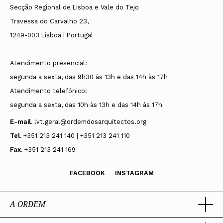
Secção Regional de Lisboa e Vale do Tejo
Pedro João Albino Novo
Travessa do Carvalho 23,
Vice-presidente
1249-003 Lisboa | Portugal
Alexandra Cláudia Rebelo Paio
Atendimento presencial:
Vogais
segunda a sexta, das 9h30 às 13h e das 14h às 17h
Marco Manuel Lopes da Silva
Atendimento telefónico:
David do Carmo Cachucho
segunda a sexta, das 10h às 13h e das 14h às 17h
Célia Sofia de Almeida Maia
E-mail.
lvt.geral@ordemdosarquitectos.org
Tiago Pinto Mascarenhas Rebelo de Andrade
Tel.
+351 213 241 140 | +351 213 241 110
Mariana Flor e Almeida Antunes Alves
Fax.
+351 213 241 169
André David Santos Mendes Martins
FACEBOOK
INSTAGRAM
Bruna Marisa Carreira Reis
Suplentes
A ORDEM
Pedro Miguel Pereira Carvalho