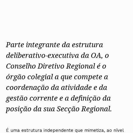
Protocolos
IARP
Conselho de Disciplina
Algarve
Algarve
Apoio à prática
Nacional
Protocolos
Jornal Arquitectos
Madeira
Madeira
Atlas dos Materiais e Ofícios
Institucionais
Conselho Fiscal
Habitar Portugal
Açores
Açores
Legislação
Protocolos Comerciais
Conselho de Supervisão
Glossário de
SILUC
Arquitectura de
Notícias
Apoio jurídico
Autor
Órgãos Sociais Regionais
Toda a OA
Minutas
Assembleia Regional
Norte
Parte integrante da estrutura
Conselho Diretivo Regional
Centro
Conselho de Disciplina
Lisboa e Vale do Tejo
deliberativo-executiva da OA, o
Regional
Alentejo
Conselho Diretivo Regional é o
Algarve
Colégios
Madeira
CAU
órgão colegial a que compete a
Açores
COB
coordenação da atividade e da
CPA
gestão corrente e a definição da
posição da sua Secção Regional.
É uma estrutura independente que mimetiza, ao nível