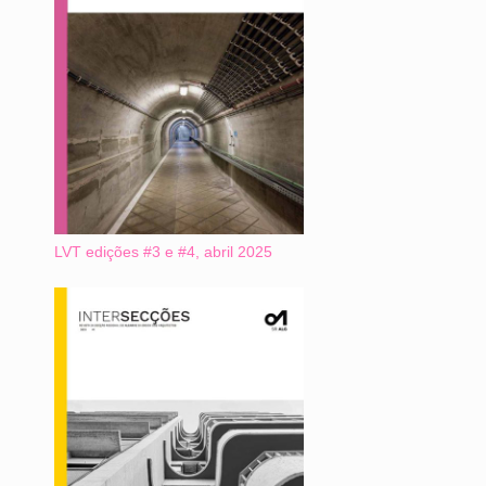
LVT edições #3 e #4, abril 2025