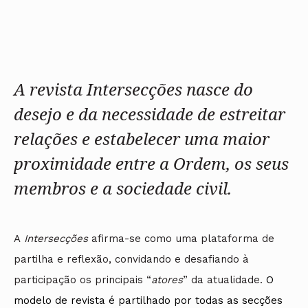
Protocolos
IARP
Conselho de Disciplina
Algarve
Algarve
Apoio à prática
Nacional
Protocolos
Jornal Arquitectos
Madeira
Madeira
Atlas dos Materiais e Ofícios
Institucionais
Conselho Fiscal
Habitar Portugal
Açores
Açores
Legislação
Protocolos Comerciais
Conselho de Supervisão
Glossário de
SILUC
Arquitectura de
Notícias
Apoio jurídico
Autor
Órgãos Sociais Regionais
Toda a OA
Minutas
A revista
Intersecções nasce do
Assembleia Regional
Norte
Conselho Diretivo Regional
Centro
desejo e da necessidade de estreitar
Conselho de Disciplina
Lisboa e Vale do Tejo
Regional
relações e estabelecer uma maior
Alentejo
Algarve
Colégios
proximidade entre a Ordem, os seus
Madeira
CAU
Açores
membros e a sociedade civil.
COB
CPA
A
Intersecções
afirma-se como uma plataforma de
partilha e reflexão, convidando e desafiando à
participação os principais “
atores
” da atualidade.
O
modelo de revista é partilhado por todas as secções