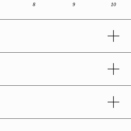
8
9
10
30 DE OUTUBRO
-
30 DE OUTUBRO
al de Lisboa e Vale do Tejo
24 DE SETEMBRO
5 AGO 26
ATUALIZADO
𝗢𝗿𝗱𝗲𝗺 𝗱𝗼𝘀
23 DE JULHO
𝗔𝗿𝗾𝘂𝗶𝘁𝗲𝗰𝘁𝗼𝘀,