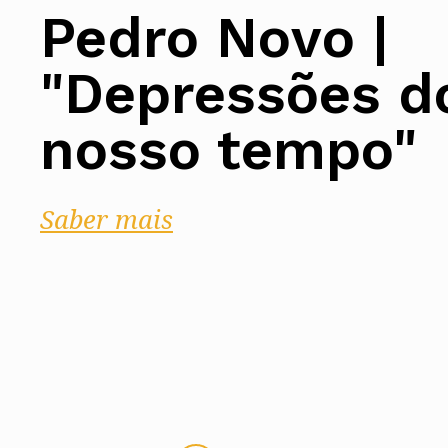
Assembleia Geral
Pedro Novo |
Assembleia de Delegados
Conselho Diretivo Nacional
Conselho de Disciplina Nacional
"Depressões d
Conselho Fiscal
Conselho de Supervisão
nosso tempo"
Saber mais