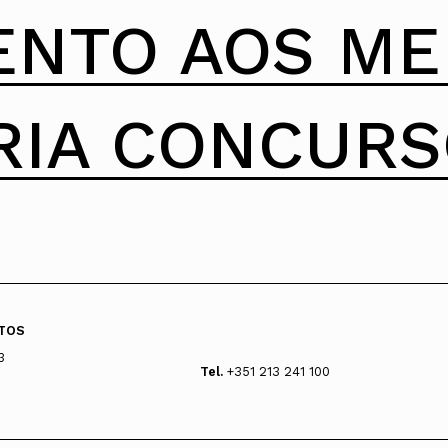
ENTO AOS M
RIA CONCUR
TOS
3
Tel.
+351 213 241 100