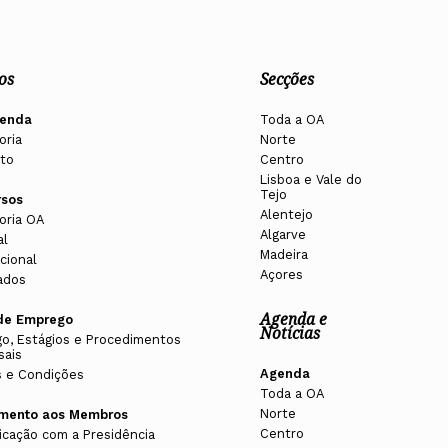
os
Secções
enda
Toda a OA
oria
Norte
to
Centro
Lisboa e Vale do
Tejo
rsos
Alentejo
oria OA
Algarve
al
Madeira
cional
Açores
ados
Agenda e
de Emprego
Notícias
o, Estágios e Procedimentos
sais
Agenda
 e Condições
Toda a OA
Norte
imento aos Membros
Centro
cação com a Presidência