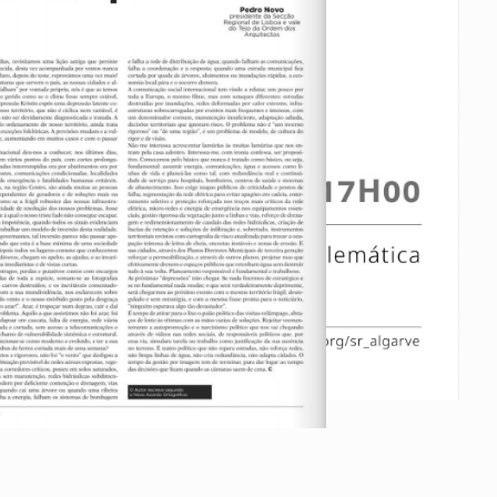
Vale do Tejo
Habitar Portugal
Glossário de Arquitectura de
Autor
ados
A
Vale do Tejo