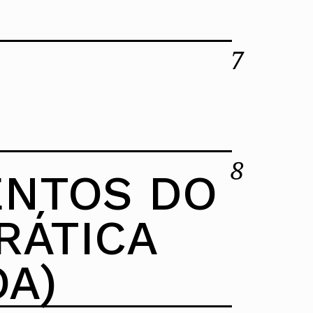
ORDEM DOS
ARQUITECTOS
7
REPRESENTADA PELO
Ver todos
PRESIDENTE PARTICIPA
EM AUDIÊNCIA DO CNOP
COM O PRESIDENTE DA
REPÚBLICA
8
Ler mais
ENTOS DO
Ver tudo
RÁTICA
OA)