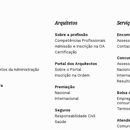
Arquitetos
Serviç
Sobre a profissão
Encom
Competências Profissionais
Assess
Admissão e Inscrição na OA
Contac
Certificação
Concu
Portal dos Arquitectos
Assess
etos da Administração
Sobre o Portal
Nacion
Inscrição na Ordem
Interna
Result
ra
Premiação
Nacional
Bolsa 
Internacional
Empreg
concur
Termos
Seguros
Responsabilidade Civil
Atend
Saúde
Comuni