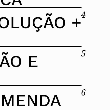
4
OLUÇÃO +
Ler mais
30 JUL 26
OBSERVATÓRIO DE
5
ÃO E
CONCURSOS PÚBLICOS
PRÉMIO FERNANDO TÁVORA 21ª
2023-2025
EDIÇÃO
Saiba mais
6
Ler mais
OMENDA
30 JUL 26
ATUALIZADO