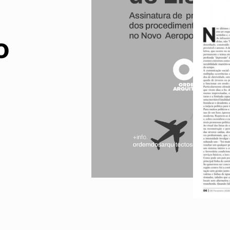
UMAR
Pereira
Lisboa e 
Alentejo
Algarve
Madeira
o
Açores
Comunic
Toda a O
Norte
Centro
Lisboa e 
Alentejo
Algarve
Madeira
Açores