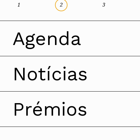
1
2
3
Agenda
FILTRAR POR:
Toda a OA
Vista
Notícias
Lisboa e Vale do Tejo
Assembleia R
FILTRAR POR:
Toda a OA
Prémios
Norte
Conferência Internacio
Alentejo