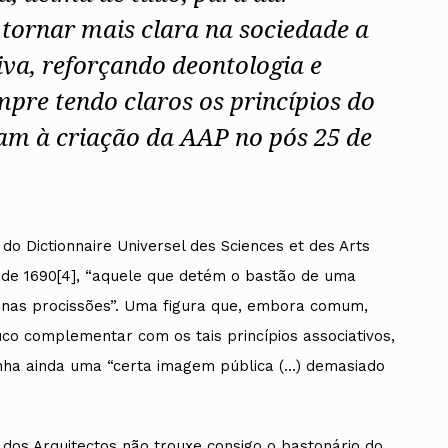
Vale do Tejo
Habitar Portugal
e tornar mais clara na sociedade a
Glossário de Arquitectura de
Autor
iva, reforçando deontologia e
pre tendo claros os princípios do
ados
ram à criação da AAP no pós 25 de
A
Vale do Tejo
do Dictionnaire Universel des Sciences et des Arts
s) de 1690[4], “aquele que detém o bastão de uma
, nas procissões”. Uma figura que, embora comum,
 complementar com os tais princípios associativos,
inha ainda uma “certa imagem pública (…) demasiado
 dos Arquitectos não trouxe consigo o bastonário do