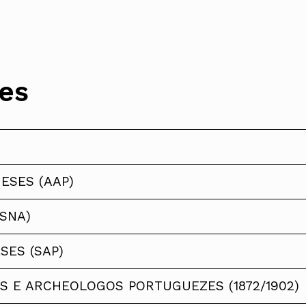
res
ESES (AAP)
o
SNA)
ES (SAP)
S E ARCHEOLOGOS PORTUGUEZES (1872/1902)
ques
 Vicente (em substituição de Helena Roseta em 2007)
ães