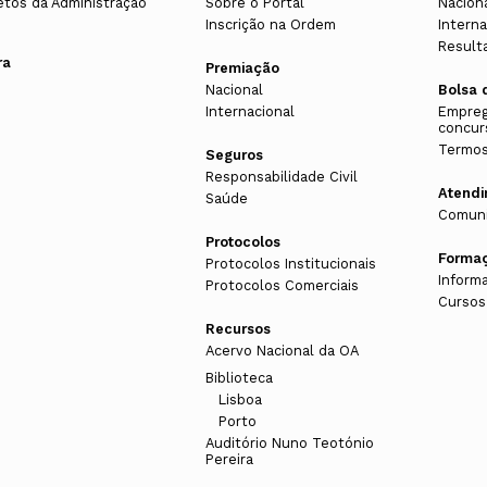
etos da Administração
Sobre o Portal
Nacion
Inscrição na Ordem
Interna
Result
ra
Premiação
Nacional
Bolsa 
Internacional
Empreg
concur
Termos
Seguros
Responsabilidade Civil
Atend
Saúde
Comuni
e
Protocolos
Forma
Protocolos Institucionais
Inform
Protocolos Comerciais
Cursos
Recursos
s
Acervo Nacional da OA
Biblioteca
Lisboa
Porto
Auditório Nuno Teotónio
Pereira