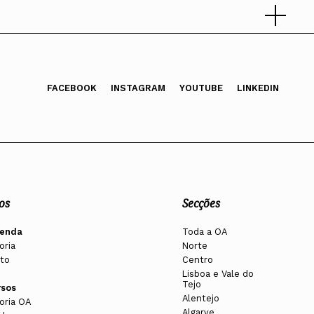
FACEBOOK
INSTAGRAM
YOUTUBE
LINKEDIN
al, por demissão deste pelo Estado Novo em 1949)
por morte deste em 1948)
os
Secções
enda
Toda a OA
oria
Norte
to
Centro
Lisboa e Vale do
Tejo
rsos
Alentejo
oria OA
Algarve