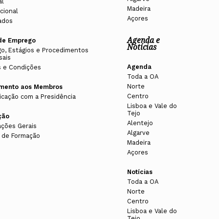
al
Madeira
cional
Açores
ados
Agenda e
de Emprego
Notícias
o, Estágios e Procedimentos
sais
Agenda
 e Condições
Toda a OA
Norte
imento aos Membros
Centro
cação com a Presidência
Lisboa e Vale do
Tejo
ção
Alentejo
ações Gerais
Algarve
 de Formação
Madeira
Açores
Notícias
Toda a OA
Norte
Centro
Lisboa e Vale do
Tejo