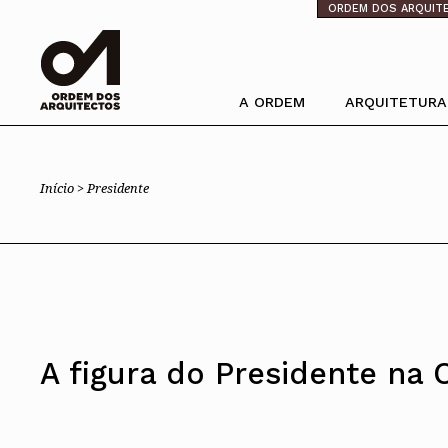
⁄
ORDEM DOS ARQUIT
A ORDEM
ARQUITETURA
Pesquisa
Ordem dos Arquitectos
Trabalhar com 
Início >
Presidente
Sobre a OA
Porquê um Arqu
Legado
Boas práticas
Sede
Perguntas Freq
Presidente
Estatuto e Regulamentos
PIAAP
Comissões Técnicas
Plataforma Inte
Administração P
Membros Honorários
Instrumentos de gestão
Processo Eleitoral OA
A figura do Presidente na 
Órgãos Sociais Nacionais
Estrutura orgânica
Congresso