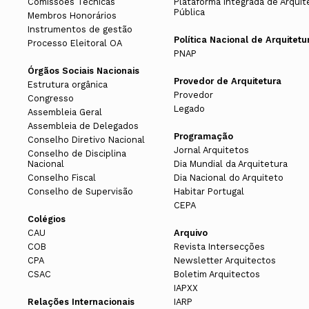
Comissões Técnicas
Plataforma Integrada de Arquit
Pública
1915/ 1916 . Leonel Gaia
Membros Honorários
Instrumentos de gestão
1914/ 1915 . Francisco Carlos Parente
Política Nacional de Arquitetu
Processo Eleitoral OA
PNAP
1913/ 1914 . Francisco Carlos Parente
Órgãos Sociais Nacionais
1912/ 1913 . Arnaldo Adães Bermudes
Provedor de Arquitetura
Estrutura orgânica
Provedor
1911/ 1912 . Arnaldo Adães Bermudes
Congresso
Legado
Assembleia Geral
1910/ 1911 . José Alexandre Soares
Assembleia de Delegados
Programação
1909/ 1910 . Francisco Carlos Parent
Conselho Diretivo Nacional
Jornal Arquitetos
Conselho de Disciplina
1908/ 1909 . José Alexandre Soares
Nacional
Dia Mundial da Arquitetura
Conselho Fiscal
Dia Nacional do Arquiteto
1907/ 1908 . José Alexandre Soares
Conselho de Supervisão
Habitar Portugal
1906/ 1907 . José Alexandre Soares
CEPA
Colégios
1905/ 1905 . Arnaldo Adães Bermude
CAU
Arquivo
1904/ 1905 . Miguel Ventura Terra
COB
Revista Intersecções
CPA
Newsletter Arquitectos
1903/ 1904 . Miguel Ventura Terra
CSAC
Boletim Arquitectos
IAPXX
Relações Internacionais
IARP