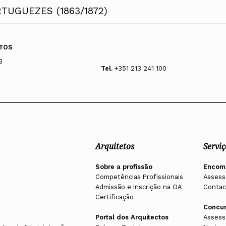
TUGUEZES (1863/1872)
eida, Conde de São Januário
ilva
lva
TOS
3
Tel.
+351 213 241 100
l e Inácio Peres Fernandes (em substituição de Keil do Amar
 António Canto Martins (em substituição de Cottinelli Telmo, 
Arquitetos
Serviç
Sobre a profissão
Encom
Competências Profissionais
Assess
Admissão e Inscrição na OA
Contac
Certificação
Concu
Portal dos Arquitectos
Assess