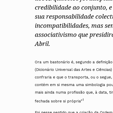
UMAR
Pereira
Lisboa e 
credibilidade ao conjunto, 
Alentejo
Algarve
sua responsabilidade colect
Madeira
Açores
incompatibilidades, mas sem
Comunic
associativismo que presidi
Toda a O
Abril.
Norte
Centro
Lisboa e 
Alentejo
Algarve
Ora um bastonário é, segundo a definição 
Madeira
(Dicionário Universal das Artes e Ciência
Açores
confraria e que o transporta, ou o segue
contém em si mesma uma simbologia pouco
mais ainda numa profissão que, à data, t
1
fechada sobre si própria”
Foi nesse sentido que a criação da Ordem