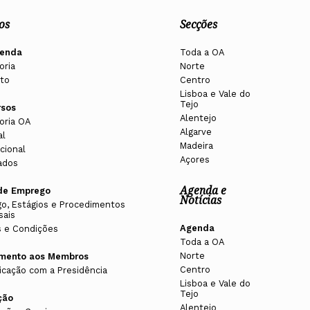
os
Secções
enda
Toda a OA
oria
Norte
to
Centro
Lisboa e Vale do
Tejo
rsos
Alentejo
oria OA
Algarve
al
Madeira
cional
Açores
ados
Agenda e
de Emprego
Notícias
o, Estágios e Procedimentos
sais
Agenda
 e Condições
Toda a OA
Norte
imento aos Membros
Centro
cação com a Presidência
Lisboa e Vale do
Tejo
ção
Alentejo