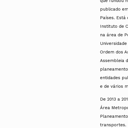
que fundou n
publicado em
Países. Está 
Instituto de 
na área de Po
Universidade
Ordem dos Ar
Assembleia d
planeamento 
entidades pu
e de vários m
De 2013 a 20
Área Metropo
Planeamento 
transportes.