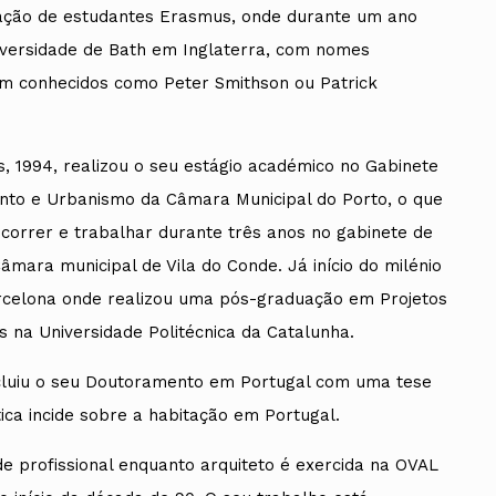
Vale do Tejo
Habitar Portugal
ação de estudantes Erasmus, onde durante um ano
Glossário de Arquitectura de
Autor
iversidade de Bath em Inglaterra, com nomes
em conhecidos como Peter Smithson ou Patrick
ados
A
, 1994, realizou o seu estágio académico no Gabinete
to e Urbanismo da Câmara Municipal do Porto, o que
Vale do Tejo
ncorrer e trabalhar durante três anos no gabinete de
âmara municipal de Vila do Conde. Já início do milénio
rcelona onde realizou uma pós-graduação em Projetos
s na Universidade Politécnica da Catalunha.
luiu o seu Doutoramento em Portugal com uma tese
ica incide sobre a habitação em Portugal.
de profissional enquanto arquiteto é exercida na OVAL