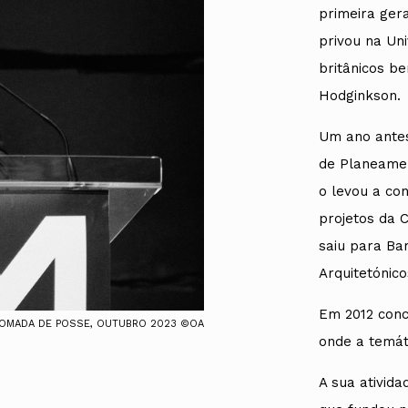
UMAR
Pereira
Lisboa e 
primeira ger
Alentejo
privou na Un
Algarve
Madeira
britânicos b
Açores
Hodginkson.
Comunic
Toda a O
Um ano antes
Norte
de Planeamen
Centro
Lisboa e 
o levou a co
Alentejo
projetos da C
Algarve
Madeira
saiu para Ba
Açores
Arquitetónico
Em 2012 conc
 TOMADA DE POSSE, OUTUBRO 2023 ©OA
onde a temát
A sua ativida