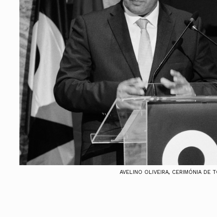
Assembleia Geral
Assembleia de Delegados
Conselho Diretivo Nacional
Conselho de Disciplina Nacional
Conselho Fiscal
Conselho de Supervisão
AVELINO OLIVEIRA, CERIMÓNIA DE