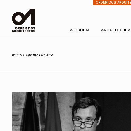
⁄
ORDEM DOS ARQUIT
A ORDEM
ARQUITETURA
Pesquisa
Ordem dos Arquitectos
Trabalhar com 
Início >
Avelino Oliveira
Sobre a OA
Porquê um Arqu
Legado
Boas práticas
Sede
Perguntas Freq
Presidente
Estatuto e Regulamentos
PIAAP
Comissões Técnicas
Plataforma Inte
Administração P
Membros Honorários
Instrumentos de gestão
Processo Eleitoral OA
Órgãos Sociais Nacionais
Estrutura orgânica
Congresso