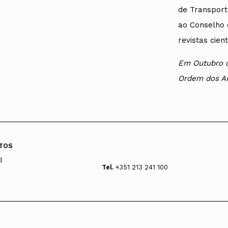
de Transport
ao Conselho 
revistas cien
Em Outubro d
Ordem dos Ar
TOS
3
Tel.
+351 213 241 100