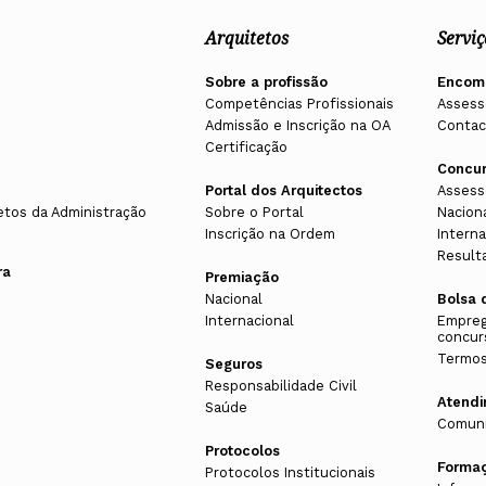
Arquitetos
Serviç
Sobre a profissão
Encom
Competências Profissionais
Assess
Admissão e Inscrição na OA
Contac
Certificação
Concu
Portal dos Arquitectos
Assess
etos da Administração
Sobre o Portal
Nacion
Inscrição na Ordem
Interna
Result
ra
Premiação
Nacional
Bolsa 
Internacional
Empreg
concur
Termos
Seguros
Responsabilidade Civil
Atend
Saúde
Comuni
Protocolos
Forma
Protocolos Institucionais