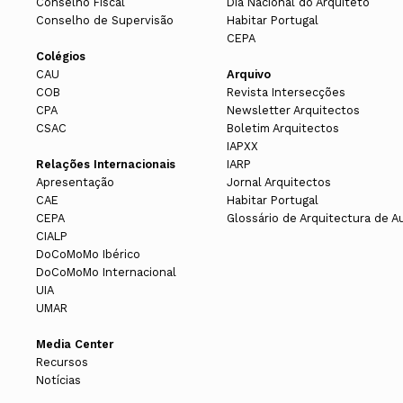
Conselho Fiscal
Dia Nacional do Arquiteto
Conselho de Supervisão
Habitar Portugal
CEPA
Colégios
CAU
Arquivo
COB
Revista Intersecções
CPA
Newsletter Arquitectos
CSAC
Boletim Arquitectos
IAPXX
Relações Internacionais
IARP
Apresentação
Jornal Arquitectos
CAE
Habitar Portugal
CEPA
Glossário de Arquitectura de A
CIALP
DoCoMoMo Ibérico
DoCoMoMo Internacional
UIA
UMAR
Media Center
Recursos
Notícias