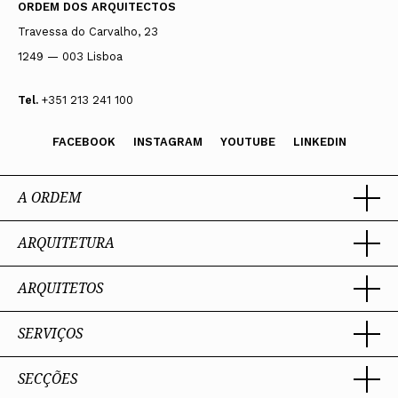
ORDEM DOS ARQUITECTOS
Travessa do Carvalho, 23
1249 — 003 Lisboa
Tel.
+351 213 241 100
FACEBOOK
INSTAGRAM
YOUTUBE
LINKEDIN
A ORDEM
ARQUITETURA
Ordem dos Arquitectos
Sobre a OA
Legado
ARQUITETOS
Trabalhar com Arquiteto
Sede
Porquê um Arquiteto
Presidente
Boas práticas
SERVIÇOS
Estatuto e Regulamentos
Sobre a profissão
Perguntas Frequentes
Comissões Técnicas
Competências Profissionais
Membros Honorários
Admissão e Inscrição na OA
SECÇÕES
Encomenda
PIAAP
Instrumentos de gestão
Certificação