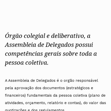
Arquivo
Nacional
Contactos
Conselho Diretivo Nacional
Bolsa de Emprego
Algarve
Algarve
Apoio à profissão
Revista
Internacional
Fale com a OA
Conselho de Disciplina
Emprego, Estágios e
Madeira
Madeira
Terças Técnicas
Intersecções
Nacional
Procedimentos concursais
Açores
Açores
Apresentações Técnicas
Newsletter
Seguros
Conselho Fiscal
Termos e Condições
Arquitectos
Responsabilidade Civil
Conselho de Supervisão
Boletim
Notícias
Apoio à prática
Saúde
Arquitectos
Toda a OA
Atlas dos Materiais e
IAPXX
Órgão colegial e deliberativo, a
Colégios
Ofícios
Norte
IARP
CAU
Legislação
Centro
Jornal Arquitectos
Assembleia de Delegados possui
COB
SILUC
Lisboa e Vale do Tejo
Habitar Portugal
CPA
Apoio jurídico
Alentejo
competências gerais sobre toda a
Glossário de
CSAC
Minutas
Algarve
Arquitectura de
Documentos Normativos
Madeira
Autor
pessoa coletiva.
Normas
Açores
A Assembleia de Delegados é o orgão responsável
pela aprovação dos documentos (estratégicos e
financeiros) fundamentais da pessoa coletiva (plano de
atividades, orçamento, relatório e contas), do valor das
quotizações e dos regulamentos.