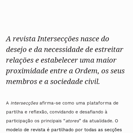
Arquivo
Nacional
Contactos
Conselho Diretivo Nacional
Bolsa de Emprego
Algarve
Algarve
Apoio à profissão
Revista
Internacional
Fale com a OA
Conselho de Disciplina
Emprego, Estágios e
Madeira
Madeira
Terças Técnicas
Intersecções
Nacional
Procedimentos concursais
Açores
Açores
Apresentações Técnicas
Newsletter
Seguros
Conselho Fiscal
Termos e Condições
Arquitectos
Responsabilidade Civil
Conselho de Supervisão
Boletim
Notícias
Apoio à prática
Saúde
Arquitectos
Toda a OA
Atlas dos Materiais e
A revista
Intersecções nasce do
IAPXX
Colégios
Ofícios
Norte
IARP
CAU
Legislação
desejo e da necessidade de estreitar
Centro
Jornal Arquitectos
COB
SILUC
Lisboa e Vale do Tejo
Habitar Portugal
relações e estabelecer uma maior
CPA
Apoio jurídico
Alentejo
Glossário de
CSAC
Minutas
Algarve
Arquitectura de
proximidade entre a Ordem, os seus
Documentos Normativos
Madeira
Autor
Normas
Açores
membros e a sociedade civil.
A
Intersecções
afirma-se como uma plataforma de
partilha e reflexão, convidando e desafiando à
participação os principais “
atores
” da atualidade.
O
modelo de revista é partilhado por todas as secções