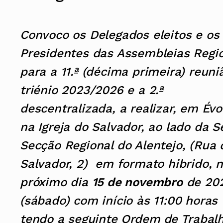
Assembleia Geral
Assembleia de Delegados
Conselho Diretivo Nacional
Convoco os Delegados eleitos e os
Conselho de Disciplina Nacional
Conselho Fiscal
Presidentes das Assembleias Regi
Conselho de Supervisão
para a 11.ª (décima primeira) reuni
triénio 2023/2026 e a 2.ª
descentralizada, a realizar, em Évo
na Igreja do Salvador,
ao lado da S
Secção Regional do Alentejo, (Rua 
Salvador, 2)
em formato hibrido, 
próximo dia
15 de novembro
de 20
(sábado) com início às 11:00 horas
tendo a
seguinte
Ordem
de
Trabal