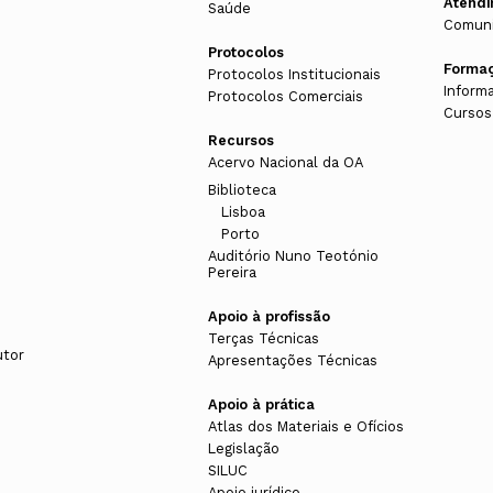
Atend
Saúde
Comuni
Protocolos
Forma
Protocolos Institucionais
Inform
Protocolos Comerciais
Cursos
Recursos
Acervo Nacional da OA
Biblioteca
Lisboa
Porto
Auditório Nuno Teotónio
Pereira
Apoio à profissão
Terças Técnicas
utor
Apresentações Técnicas
Apoio à prática
Atlas dos Materiais e Ofícios
Legislação
SILUC
Apoio jurídico