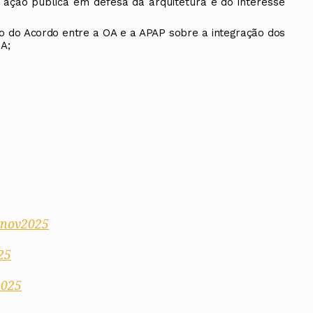
 ação pública em defesa da arquitetura e do interesse
Vale do Tejo
Habitar Portugal
Glossário de Arquitectura de
Autor
ão do Acordo entre a OA e a APAP sobre a integração dos
OA;
ados
A
Vale do Tejo
15nov2025
25
2025