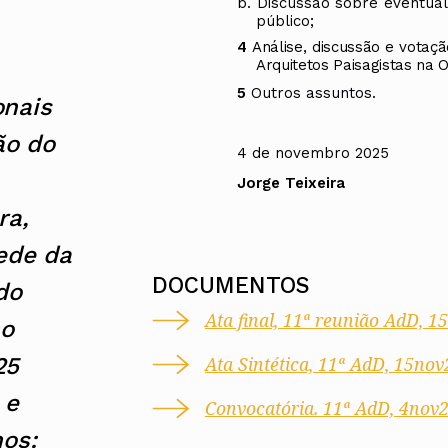
b.
Discussão sobre eventual
UMAR
Pereira
Lisboa e 
público;
Alentejo
Algarve
4
Análise, discussão e votaç
Arquitetos Paisagistas na 
Madeira
Açores
5
Outros assuntos.
onais
Comunic
ão do
Toda a O
4 de novembro 2025
Norte
Jorge Teixeira
Centro
Lisboa e 
ra,
Alentejo
Algarve
ede da
Madeira
DOCUMENTOS
Açores
do
Ata final, 11ª reunião AdD, 
no
Ata Sintética, 11ª AdD, 15nov
25
e
Convocatória. 11ª AdD, 4nov
hos: