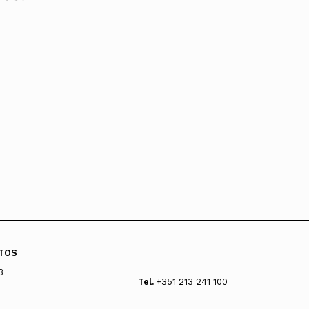
TOS
3
Tel.
+351 213 241 100