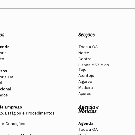
os
Secções
enda
Toda a OA
oria
Norte
to
Centro
Lisboa e Vale do
Tejo
rsos
Alentejo
oria OA
Algarve
al
Madeira
cional
Açores
ados
Agenda e
de Emprego
Notícias
o, Estágios e Procedimentos
sais
Agenda
 e Condições
Toda a OA