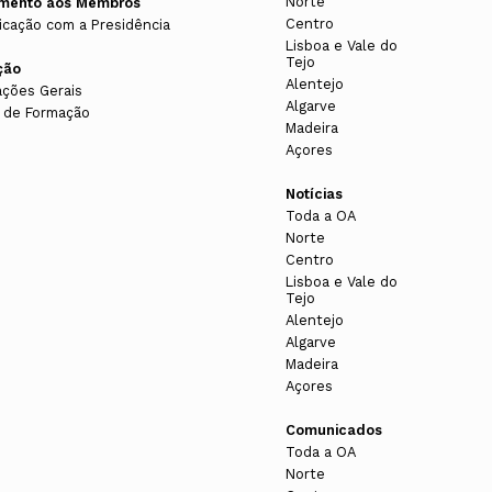
Norte
imento aos Membros
Centro
cação com a Presidência
Lisboa e Vale do
Tejo
ção
Alentejo
ações Gerais
Algarve
 de Formação
Madeira
Açores
Notícias
Toda a OA
Norte
Centro
Lisboa e Vale do
Tejo
Alentejo
Algarve
Madeira
Açores
Comunicados
Toda a OA
Norte