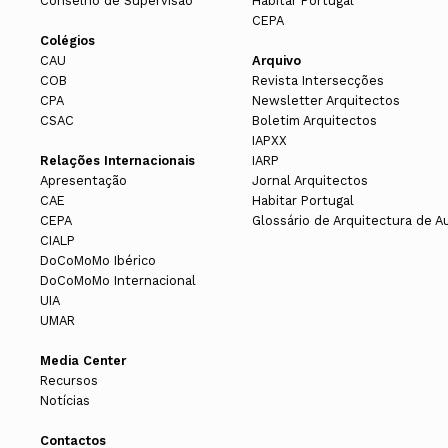
Conselho de Supervisão
Habitar Portugal
CEPA
Colégios
CAU
Arquivo
COB
Revista Intersecções
CPA
Newsletter Arquitectos
CSAC
Boletim Arquitectos
IAPXX
Relações Internacionais
IARP
Apresentação
Jornal Arquitectos
CAE
Habitar Portugal
CEPA
Glossário de Arquitectura de A
CIALP
DoCoMoMo Ibérico
DoCoMoMo Internacional
UIA
UMAR
Media Center
Recursos
Notícias
Contactos