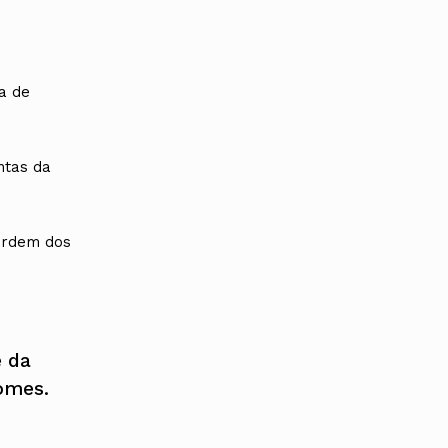
a de
ntas da
 Ordem dos
e da
omes.