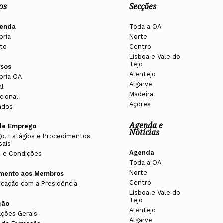
os
Secções
enda
Toda a OA
oria
Norte
to
Centro
Lisboa e Vale do
Tejo
rsos
Alentejo
oria OA
Algarve
al
Madeira
cional
Açores
ados
Agenda e
de Emprego
Notícias
o, Estágios e Procedimentos
sais
Agenda
 e Condições
Toda a OA
Norte
imento aos Membros
Centro
cação com a Presidência
Lisboa e Vale do
Tejo
ção
Alentejo
ações Gerais
Algarve