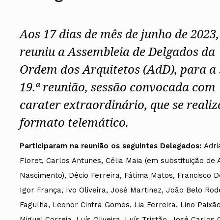
Assembleia Geral
Assembleia de Delegados
Conselho Diretivo Nacional
Aos 17 dias de mês de junho de 2023,
Conselho de Disciplina Nacional
Conselho Fiscal
reuniu a Assembleia de Delgados da
Conselho de Supervisão
Ordem dos Arquitetos (AdD), para a
19.ª reunião, sessão convocada com
carater extraordinário, que se reali
formato telemático.
Participaram na reunião os seguintes Delegados:
Adri
Floret, Carlos Antunes, Célia Maia (em substituição de 
Nascimento), Décio Ferreira, Fátima Matos, Francisco 
Igor França, Ivo Oliveira, José Martinez, João Belo Rod
Fagulha, Leonor Cintra Gomes, Lia Ferreira, Lino Paixão
Miguel Correia, Luís Oliveira, Luís Tristão, José Carlos 