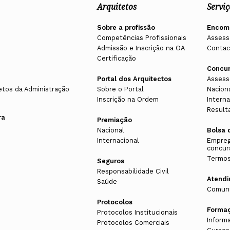
Arquitetos
Serviç
Sobre a profissão
Encom
Competências Profissionais
Assess
Admissão e Inscrição na OA
Contac
Certificação
Concu
Portal dos Arquitectos
Assess
etos da Administração
Sobre o Portal
Nacion
Inscrição na Ordem
Interna
Result
ra
Premiação
Nacional
Bolsa 
Internacional
Empreg
concur
Termos
Seguros
Responsabilidade Civil
Atend
Saúde
Comuni
Protocolos
Forma
Protocolos Institucionais
Inform
Protocolos Comerciais