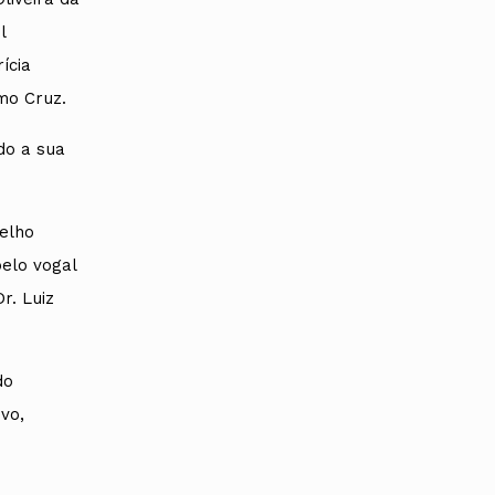
l
ícia
mo Cruz.
do a sua
elho
pelo vogal
r. Luiz
do
vo,