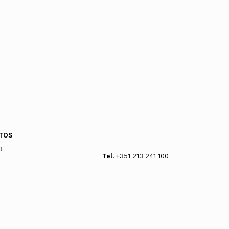
TOS
3
Tel.
+351 213 241 100