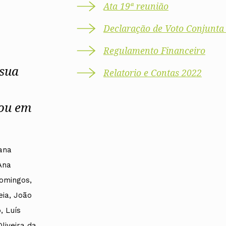
UMAR
Pereira
Lisboa e 
Ata 19ª reunião
Alentejo
Algarve
Declaração de Voto Conjunta
Madeira
Açores
Regulamento Financeiro
Comunic
 sua
Relatorio e Contas 2022
Toda a O
Norte
Centro
zou em
Lisboa e 
Alentejo
Algarve
Madeira
Açores
ana
Ana
Domingos,
eia, João
, Luís
Oliveira da