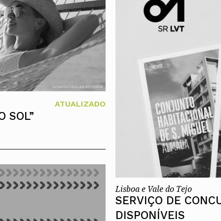
Alentejo
Algarve
Madeira
Açores
Comunic
Toda a O
Norte
Centro
Lisboa e 
ATUALIZADO
Alentejo
O SOL”
Algarve
Madeira
Açores
Lisboa e Vale do Tejo
SERVIÇO DE CONC
DISPONÍVEIS