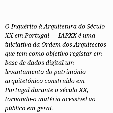
Protocolos
IARP
Conselho de Disciplina
Algarve
Algarve
Apoio à prática
Nacional
Protocolos
Jornal Arquitectos
Madeira
Madeira
Atlas dos Materiais e Ofícios
Institucionais
Conselho Fiscal
Habitar Portugal
Açores
Açores
Legislação
Protocolos Comerciais
Conselho de Supervisão
Glossário de
SILUC
Arquitectura de
O Inquérito à Arquitetura do Século
Notícias
Apoio jurídico
Autor
Órgãos Sociais Regionais
Toda a OA
Minutas
XX em Portugal — IAPXX é uma
Assembleia Regional
Norte
Conselho Diretivo Regional
Centro
iniciativa da Ordem dos Arquitectos
Conselho de Disciplina
Lisboa e Vale do Tejo
Regional
Alentejo
que tem como objetivo registar em
Algarve
Colégios
Madeira
base de dados digital um
CAU
Açores
COB
levantamento do património
CPA
arquitetónico construído em
Portugal durante o século XX,
tornando-o matéria acessível ao
público em geral.