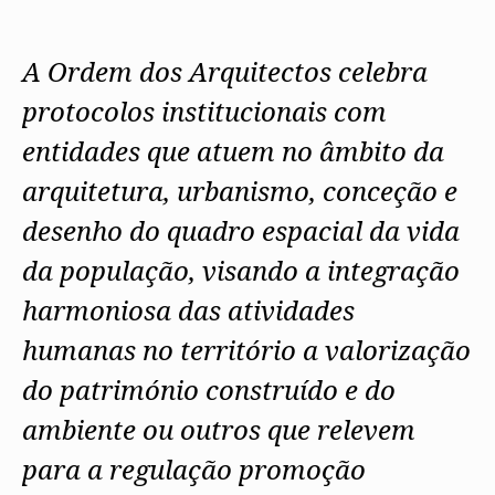
Protocolos
IARP
Conselho de Disciplina
Algarve
Algarve
Apoio à prática
Nacional
Protocolos
Jornal Arquitectos
Madeira
Madeira
Atlas dos Materiais e Ofícios
Institucionais
Conselho Fiscal
Habitar Portugal
A Ordem dos Arquitectos celebra
Açores
Açores
Legislação
Protocolos Comerciais
Conselho de Supervisão
Glossário de
SILUC
Arquitectura de
protocolos institucionais com
Notícias
Apoio jurídico
Autor
Órgãos Sociais Regionais
Toda a OA
Minutas
entidades que atuem no âmbito da
Assembleia Regional
Norte
Conselho Diretivo Regional
Centro
arquitetura, urbanismo, conceção e
Conselho de Disciplina
Lisboa e Vale do Tejo
Regional
Alentejo
desenho do quadro espacial da vida
Algarve
Colégios
da população, visando a integração
Madeira
CAU
Açores
COB
harmoniosa das atividades
CPA
humanas no território a valorização
do património construído e do
ambiente ou outros que relevem
para a regulação promoção