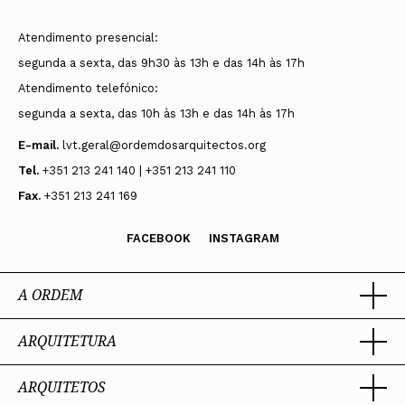
Atendimento presencial:
segunda a sexta, das 9h30 às 13h e das 14h às 17h
Atendimento telefónico:
segunda a sexta, das 10h às 13h e das 14h às 17h
E-mail.
lvt.geral@ordemdosarquitectos.org
Tel.
+351 213 241 140 | +351 213 241 110
Fax.
+351 213 241 169
FACEBOOK
INSTAGRAM
A ORDEM
ARQUITETURA
Ordem dos Arquitectos
Sobre a OA
Legado
ARQUITETOS
Trabalhar com Arquiteto
Sede