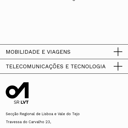
MOBILIDADE E VIAGENS
TELECOMUNICAÇÕES E TECNOLOGIA
Protocolo de Colaboração
entre a ORDEM DOS
Protocolo de Colaboração
ARQUITECTOS e a
smart
entre a
ORDEM DOS
ARQUITECTOS e a
MEO
Secção Regional de Lisboa e Vale do Tejo
A Ordem dos Arquitectos e a
Travessa do Carvalho 23,
A Ordem dos Arquitectos e a MEO
smart
, comprometem-se a