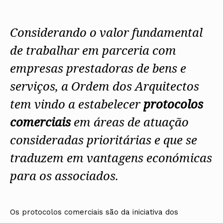
Protocolos
IARP
Conselho de Disciplina
Algarve
Algarve
Apoio à prática
Nacional
Protocolos
Jornal Arquitectos
Madeira
Madeira
Atlas dos Materiais e Ofícios
Institucionais
Conselho Fiscal
Habitar Portugal
Considerando o valor fundamental
Açores
Açores
Legislação
Protocolos Comerciais
Conselho de Supervisão
Glossário de
SILUC
Arquitectura de
de trabalhar em parceria com
Notícias
Apoio jurídico
Autor
Órgãos Sociais Regionais
Toda a OA
Minutas
empresas prestadoras de bens e
Assembleia Regional
Norte
Conselho Diretivo Regional
Centro
serviços, a Ordem dos Arquitectos
Conselho de Disciplina
Lisboa e Vale do Tejo
Regional
Alentejo
tem vindo a estabelecer
protocolos
Algarve
Colégios
comerciais
em áreas de atuação
Madeira
CAU
Açores
COB
consideradas prioritárias e que se
CPA
traduzem em vantagens económicas
para os associados.
Os protocolos comerciais são da iniciativa dos