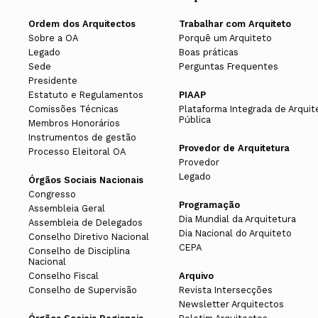
Dependendo do tipo de projeto este 
Ordem dos Arquitectos
Trabalhar com Arquiteto
Sobre a OA
Porquê um Arquiteto
Nesta fase o arquiteto desenvolve 
Legado
Boas práticas
Sede
Perguntas Frequentes
respetiva Câmara Municipal bem com
Presidente
técnico do projeto de arquitetura. 
Estatuto e Regulamentos
PIAAP
Comissões Técnicas
Plataforma Integrada de Arquit
projetos de especialidades legalmen
Pública
Membros Honorários
Instrumentos de gestão
Caso não haja necessidade de licenc
Provedor de Arquitetura
Processo Eleitoral OA
Provedor
Legado
Projeto de Execução
/
Medições
e
Or
Órgãos Sociais Nacionais
Congresso
Programação
Assembleia Geral
Após aprovação por parte das entid
Dia Mundial da Arquitetura
Assembleia de Delegados
se detalham todos os trabalhos neces
Dia Nacional do Arquiteto
Conselho Diretivo Nacional
CEPA
Conselho de Disciplina
parte dos diversos intervenientes. 
Nacional
utilizar tipos de trabalho e forma d
Conselho Fiscal
Arquivo
Conselho de Supervisão
Revista Intersecções
medições e orçamentos em conjunto c
Newsletter Arquitectos