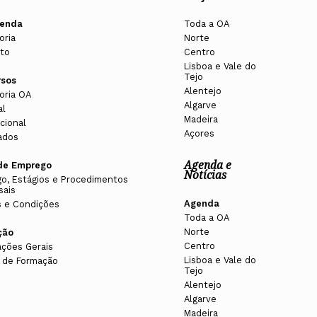
competentes.
enda
Toda a OA
oria
Norte
ior preparando o processo de aprovação pela
to
Centro
Lisboa e Vale do
mo perante as quais o Arquiteto é o responsável
Tejo
rsos
Alentejo
 de arquitetura proceder-se-á à entrega dos restantes
oria OA
Algarve
al
Madeira
cional
Açores
ados
o projeto.
Agenda e
de Emprego
Notícias
o, Estágios e Procedimentos
sais
Agenda
 e Condições
ão apresentado sob a forma de desenhos e textos onde
Toda a OA
trutivos, materiais, etc.) de fácil interpretação por
Norte
ção
Centro
ações Gerais
nde se discriminam as quantidades de materiais a
Lisboa e Vale do
 de Formação
Tejo
partir destes documentos – projeto de execução
Alentejo
 obra - que no futuro será garantido o cumprimento
Algarve
Madeira