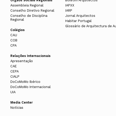
da obra por parte do empreiteiro se
Órgãos Sociais Regionais
Boletim Arquitectos
Assembleia Regional
IAPXX
Conselho Diretivo Regional
IARP
Seleção do empreiteiro da obra
Conselho de Disciplina
Jornal Arquitectos
Regional
Habitar Portugal
É nesta fase que o cliente seleciona
Glossário de Arquitectura de A
Colégios
técnica dos candidatos bem como o 
CAU
sim a conjugação de um vasto conjun
COB
CPA
pessoa que dirige a execução da obr
Relações Internacionais
Assistência Técnica à Execução da 
Apresentação
CAE
Esta é a fase de materialização de t
CEPA
CIALP
respeitado em todas as suas compon
DoCoMoMo Ibérico
informações complementares sobre o 
DoCoMoMo Internacional
UIA
significa no entanto que o arquiteto 
constitui uma mais-valia para o clien
Media Center
Notícias