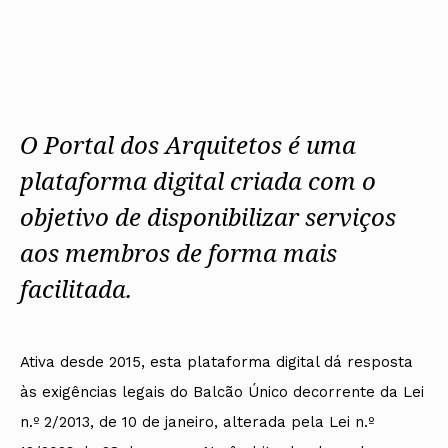
Protocolos
IARP
Conselho de Disciplina
Algarve
Algarve
Apoio à prática
Nacional
Protocolos
Jornal Arquitectos
Madeira
Madeira
Atlas dos Materiais e Ofícios
Institucionais
Conselho Fiscal
Habitar Portugal
Açores
Açores
Legislação
Protocolos Comerciais
Conselho de Supervisão
Glossário de
SILUC
Arquitectura de
Notícias
Apoio jurídico
Autor
Órgãos Sociais Regionais
Toda a OA
Minutas
Assembleia Regional
O Portal dos Arquitetos é uma
Norte
Conselho Diretivo Regional
Centro
Conselho de Disciplina
plataforma digital criada com o
Lisboa e Vale do Tejo
Regional
Alentejo
objetivo de disponibilizar serviços
Algarve
Colégios
Madeira
aos membros de forma mais
CAU
Açores
COB
facilitada.
CPA
Ativa desde 2015, esta plataforma digital dá resposta
às exigências legais do Balcão Único decorrente da Lei
n.º 2/2013, de 10 de janeiro, alterada pela Lei n.º