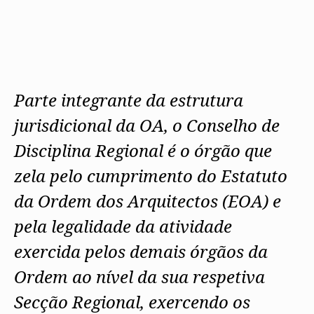
Protocolos
IARP
Conselho de Disciplina
Algarve
Algarve
Apoio à prática
Nacional
Protocolos
Jornal Arquitectos
Madeira
Madeira
Atlas dos Materiais e Ofícios
Institucionais
Conselho Fiscal
Habitar Portugal
Açores
Açores
Legislação
Protocolos Comerciais
Conselho de Supervisão
Glossário de
SILUC
Arquitectura de
Notícias
Apoio jurídico
Autor
Órgãos Sociais Regionais
Toda a OA
Minutas
Assembleia Regional
Parte integrante da estrutura
Norte
Conselho Diretivo Regional
Centro
jurisdicional da OA, o Conselho de
Conselho de Disciplina
Lisboa e Vale do Tejo
Regional
Alentejo
Disciplina Regional é o órgão que
Algarve
Colégios
Madeira
zela pelo cumprimento do Estatuto
CAU
Açores
COB
da Ordem dos Arquitectos (EOA) e
CPA
pela legalidade da atividade
exercida pelos demais órgãos da
Ordem ao nível da sua respetiva
Secção Regional, exercendo os