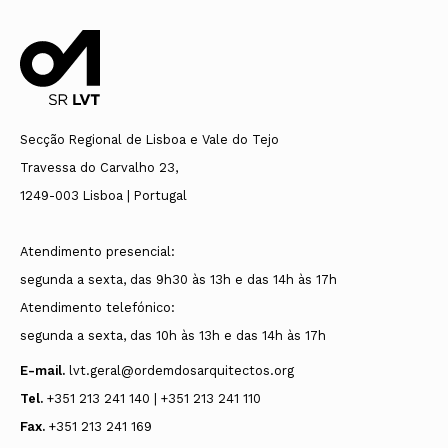
Secção relativa aos editais do Conselho de
Presidente
Disciplina
Maria Luísa Pacheco Rodrigues Marques
Edital do Processo 17/21
Secção Regional de Lisboa e Vale do Tejo
Travessa do Carvalho 23,
Vogais
1249-003 Lisboa | Portugal
Tiago de Oliveira Ruivo
Atendimento presencial:
Samanta Quaresma Cardoso de Meneses
segunda a sexta, das 9h30 às 13h e das 14h às 17h
João Tiago de Jesus Marques
Atendimento telefónico:
Marta Isabel Silva Rodrigues da Costa
segunda a sexta, das 10h às 13h e das 14h às 17h
E-mail.
lvt.geral@ordemdosarquitectos.org
Suplentes
Tel.
+351 213 241 140 | +351 213 241 110
Fax.
+351 213 241 169
Carlos Jorge Coelho Veloso