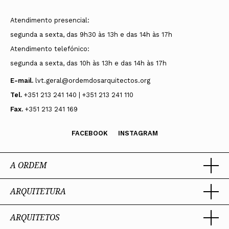
Atendimento presencial:
segunda a sexta, das 9h30 às 13h e das 14h às 17h
Atendimento telefónico:
segunda a sexta, das 10h às 13h e das 14h às 17h
E-mail.
lvt.geral@ordemdosarquitectos.org
Tel.
+351 213 241 140 | +351 213 241 110
Fax.
+351 213 241 169
FACEBOOK
INSTAGRAM
A ORDEM
ARQUITETURA
Ordem dos Arquitectos
Sobre a OA
Legado
ARQUITETOS
Trabalhar com Arquiteto
Sede