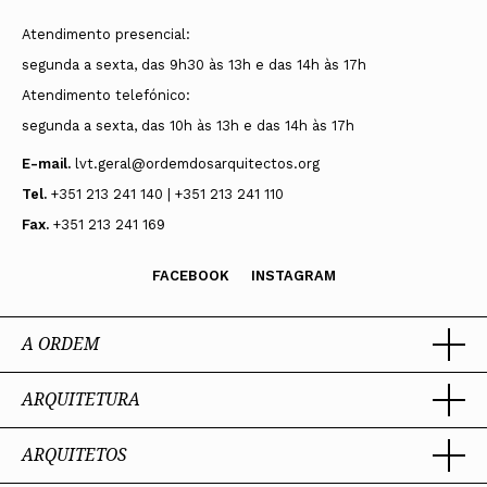
Atendimento presencial:
segunda a sexta, das 9h30 às 13h e das 14h às 17h
Atendimento telefónico:
segunda a sexta, das 10h às 13h e das 14h às 17h
E-mail.
lvt.geral@ordemdosarquitectos.org
Tel.
+351 213 241 140 | +351 213 241 110
Fax.
+351 213 241 169
FACEBOOK
INSTAGRAM
A ORDEM
ARQUITETURA
Ordem dos Arquitectos
Sobre a OA
Legado
ARQUITETOS
Trabalhar com Arquiteto
Sede
Porquê um Arquiteto