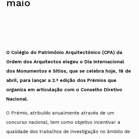
maio
Protocolos
IARP
Conselho de Disciplina
Algarve
Algarve
Apoio à prática
Nacional
Protocolos
Jornal Arquitectos
Madeira
Madeira
Atlas dos Materiais e Ofícios
Institucionais
Conselho Fiscal
Habitar Portugal
Açores
Açores
Legislação
Protocolos Comerciais
Conselho de Supervisão
Glossário de
SILUC
Arquitectura de
Notícias
Apoio jurídico
Autor
Órgãos Sociais Regionais
Toda a OA
Minutas
Assembleia Regional
Norte
Conselho Diretivo Regional
Centro
O Colégio do Património Arquitectónico (CPA) da
Conselho de Disciplina
Lisboa e Vale do Tejo
Regional
Alentejo
Ordem dos Arquitectos elegeu o Dia Internacional
Algarve
Colégios
dos Monumentos e Sítios, que se celebra hoje, 18 de
Madeira
CAU
Açores
abril, para lançar a 2.ª edição dos Prémios que
COB
CPA
organiza em articulação com o Conselho Diretivo
Nacional.
O Prémio, atribuído anualmente através de um
concurso nacional, tem como objetivo incentivar a
qualidade dos trabalhos de investigação no âmbito de