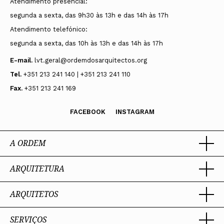
Atendimento presencial:
segunda a sexta, das 9h30 às 13h e das 14h às 17h
Atendimento telefónico:
segunda a sexta, das 10h às 13h e das 14h às 17h
E-mail.
lvt.geral@ordemdosarquitectos.org
Tel.
+351 213 241 140 | +351 213 241 110
Fax.
+351 213 241 169
FACEBOOK
INSTAGRAM
A ORDEM
ARQUITETURA
Ordem dos Arquitectos
Sobre a OA
Legado
ARQUITETOS
Trabalhar com Arquiteto
Sede
Porquê um Arquiteto
Presidente
Boas práticas
SERVIÇOS
Estatuto e Regulamentos
Portal dos Arquitectos