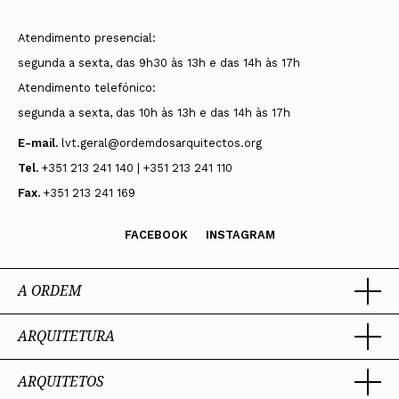
Atendimento presencial:
segunda a sexta, das 9h30 às 13h e das 14h às 17h
Atendimento telefónico:
segunda a sexta, das 10h às 13h e das 14h às 17h
E-mail.
lvt.geral@ordemdosarquitectos.org
Tel.
+351 213 241 140 | +351 213 241 110
Fax.
+351 213 241 169
FACEBOOK
INSTAGRAM
A ORDEM
ARQUITETURA
Ordem dos Arquitectos
Sobre a OA
Legado
ARQUITETOS
Trabalhar com Arquiteto
Sede