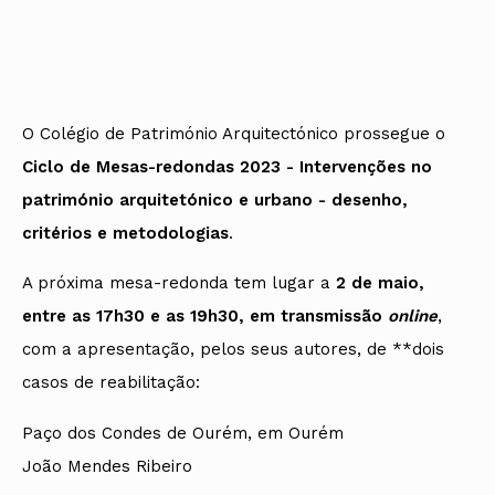
Protocolos
IARP
Conselho de Disciplina
Algarve
Algarve
Apoio à prática
Nacional
Protocolos
Jornal Arquitectos
Madeira
Madeira
Atlas dos Materiais e Ofícios
Institucionais
Conselho Fiscal
Habitar Portugal
Açores
Açores
Legislação
Protocolos Comerciais
Conselho de Supervisão
Glossário de
SILUC
Arquitectura de
Notícias
Apoio jurídico
Autor
Órgãos Sociais Regionais
Toda a OA
Minutas
O Colégio de Património Arquitectónico prossegue o
Assembleia Regional
Norte
Ciclo de Mesas-redondas 2023 - Intervenções no
Conselho Diretivo Regional
Centro
Conselho de Disciplina
Lisboa e Vale do Tejo
património arquitetónico e urbano - desenho,
Regional
Alentejo
critérios e metodologias
.
Algarve
Colégios
Madeira
CAU
A próxima mesa-redonda tem lugar a
2 de maio,
Açores
COB
entre as 17h30 e as 19h30, em transmissão
online
,
CPA
com a apresentação, pelos seus autores, de **dois
casos de reabilitação:
Paço dos Condes de Ourém, em Ourém
João Mendes Ribeiro