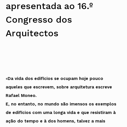
apresentada ao 16.º
Protocolos
IARP
Conselho de Disciplina
Algarve
Algarve
Apoio à prática
Nacional
Protocolos
Jornal Arquitectos
Madeira
Madeira
Atlas dos Materiais e Ofícios
Institucionais
Conselho Fiscal
Habitar Portugal
Açores
Açores
Legislação
Congresso dos
Protocolos Comerciais
Conselho de Supervisão
Glossário de
SILUC
Arquitectura de
Notícias
Apoio jurídico
Autor
Arquitectos
Órgãos Sociais Regionais
Toda a OA
Minutas
Assembleia Regional
Norte
Conselho Diretivo Regional
Centro
Conselho de Disciplina
Lisboa e Vale do Tejo
Regional
Alentejo
Algarve
Colégios
Madeira
CAU
Açores
COB
«
Da vida dos edifícios se ocupam hoje pouco
CPA
aqueles que escrevem, sobre arquitetura escreve
Rafael Moneo.
E, no entanto, no mundo são imensos os exemplos
de edifícios com uma longa vida e que resistiram à
ação do tempo e à dos homens, talvez a mais