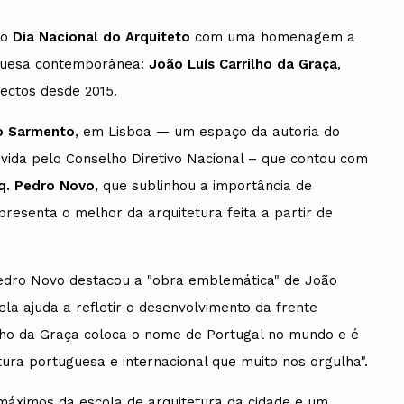
 o
Dia Nacional do Arquiteto
com uma homenagem a
uguesa contemporânea:
João Luís Carrilho da Graça
,
ectos desde 2015.
ão Sarmento
, em Lisboa — um espaço da autoria do
da pelo Conselho Diretivo Nacional – que contou com
rq. Pedro Novo
, que sublinhou a importância de
resenta o melhor da arquitetura feita a partir de
edro Novo destacou a "obra emblemática" de João
la ajuda a refletir o desenvolvimento da frente
rilho da Graça coloca o nome de Portugal no mundo e é
tura portuguesa e internacional que muito nos orgulha".
máximos da escola de arquitetura da cidade e um