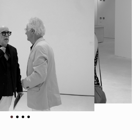
ados
A
Vale do Tejo