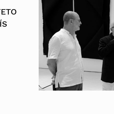
Alentejo
TETO
Algarve
Madeira
Açores
ÍS
Comunic
Toda a O
Norte
Centro
Lisboa e 
Alentejo
Algarve
Madeira
Açores