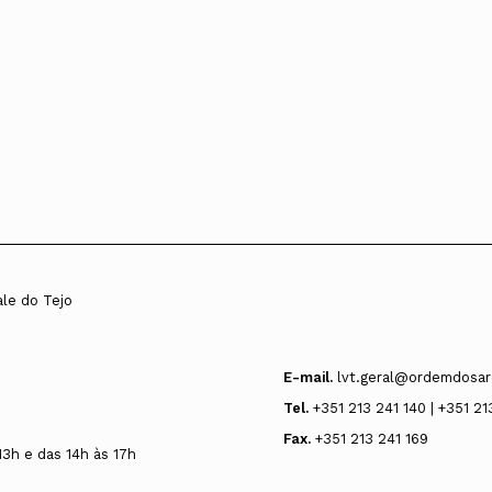
ale do Tejo
E-mail.
lvt.geral@ordemdosar
Tel.
+351 213 241 140 | +351 21
Fax.
+351 213 241 169
13h e das 14h às 17h