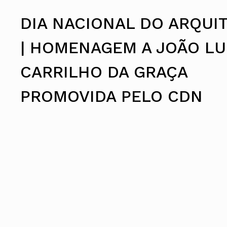
Conselho Diretivo Nacional
DIA NACIONAL DO ARQUI
Conselho de Disciplina Nacional
Conselho Fiscal
Conselho de Supervisão
| HOMENAGEM A JOÃO LU
CARRILHO DA GRAÇA
PROMOVIDA PELO CDN