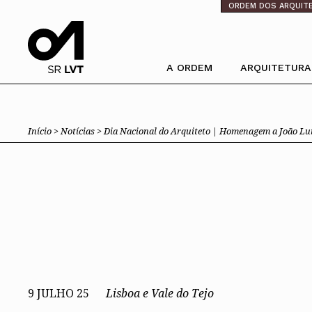
⁄
ORDEM DOS ARQUIT
A ORDEM
ARQUITETURA
Pesquisa
Ordem dos Arquitectos
Trabalhar com 
Início >
Notícias >
Dia Nacional do Arquiteto | Homenagem a João Lu
Sobre a OA
Porquê um Arqu
Legado
Boas práticas
Sede
Perguntas Freq
Presidente
Estatuto e Regulamentos
PIAAP
Comissões Técnicas
Plataforma Inte
Pública
Membros Honorários
Instrumentos de gestão
Processo Eleitoral OA
Órgãos Sociais Nacionais
Congresso
9 JULHO 25
Lisboa e Vale do Tejo
Assembleia Geral
Assembleia de Delegados