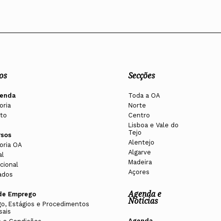
os
Secções
enda
Toda a OA
oria
Norte
to
Centro
Lisboa e Vale do
Tejo
rsos
Alentejo
oria OA
Algarve
al
Madeira
cional
Açores
ados
Agenda e
de Emprego
Notícias
o, Estágios e Procedimentos
sais
Agenda