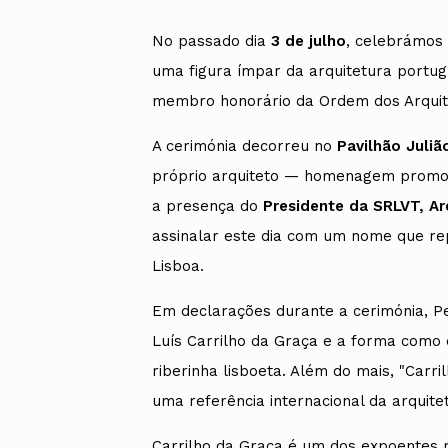
No passado dia
3 de julho
, celebrámos
uma figura ímpar da arquitetura port
membro honorário da Ordem dos Arquit
A cerimónia decorreu no
Pavilhão Juli
próprio arquiteto — homenagem promovi
a presença do
Presidente da SRLVT, A
assinalar este dia com um nome que rep
Lisboa.
Em declarações durante a cerimónia, P
Luís Carrilho da Graça e a forma como e
riberinha lisboeta. Além do mais, "Car
uma referência internacional da arquite
Carrilho da Graça é um dos expoentes 