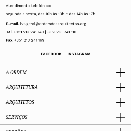
Atendimento telefónico:
segunda a sexta, das 10h às 13h e das 14h às 17h
E-mail.
lvt.geral@ordemdosarquitectos.org
Tel.
+351 213 241 140 | +351 213 241 110
Fax.
+351 213 241 169
FACEBOOK
INSTAGRAM
A ORDEM
ARQUITETURA
Ordem dos Arquitectos
Sobre a OA
Legado
ARQUITETOS
Trabalhar com Arquiteto
Sede
Porquê um Arquiteto
Presidente
Boas práticas
SERVIÇOS
Estatuto e Regulamentos
Portal dos Arquitectos
Perguntas Frequentes
Comissões Técnicas
Sobre o Portal
Membros Honorários