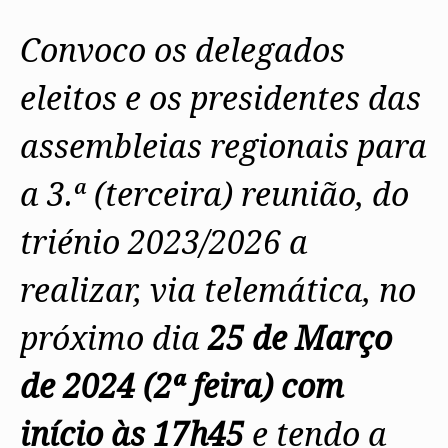
Protocolos
IARP
Conselho de Disciplina
Algarve
Algarve
Apoio à prática
Nacional
Protocolos
Jornal Arquitectos
Madeira
Madeira
Atlas dos Materiais e Ofícios
Convoco os delegados
Institucionais
Conselho Fiscal
Habitar Portugal
Açores
Açores
Legislação
Protocolos Comerciais
Conselho de Supervisão
Glossário de
SILUC
eleitos e os presidentes das
Arquitectura de
Notícias
Apoio jurídico
Autor
Órgãos Sociais Regionais
Toda a OA
Minutas
Assembleia Regional
assembleias regionais para
Norte
Conselho Diretivo Regional
Centro
Conselho de Disciplina
Lisboa e Vale do Tejo
a 3.ª (terceira) reunião, do
Regional
Alentejo
Algarve
Colégios
triénio 2023/2026 a
Madeira
CAU
Açores
COB
realizar, via telemática, no
CPA
próximo dia
25 de Março
de 2024 (2ª feira) com
início às 17h45
e tendo a