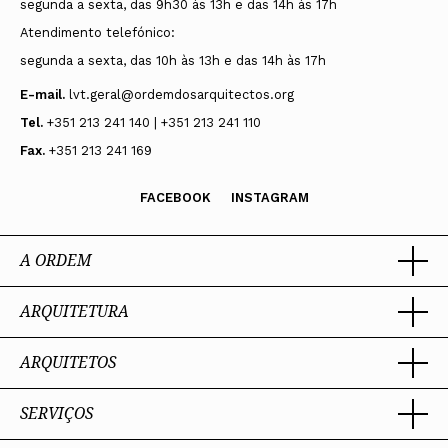
segunda a sexta, das 9h30 às 13h e das 14h às 17h
Atendimento telefónico:
segunda a sexta, das 10h às 13h e das 14h às 17h
E-mail.
lvt.geral@ordemdosarquitectos.org
Tel.
+351 213 241 140 | +351 213 241 110
Fax.
+351 213 241 169
FACEBOOK
INSTAGRAM
A ORDEM
ARQUITETURA
Ordem dos Arquitectos
Sobre a OA
Legado
ARQUITETOS
Trabalhar com Arquiteto
Sede
Porquê um Arquiteto
Presidente
Boas práticas
SERVIÇOS
Estatuto e Regulamentos
Portal dos Arquitectos
Perguntas Frequentes
Comissões Técnicas
Sobre o Portal