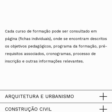
Protocolos
IARP
Conselho de Disciplina
Algarve
Algarve
Apoio à prática
Nacional
Protocolos
Jornal Arquitectos
Madeira
Madeira
Atlas dos Materiais e Ofícios
Institucionais
Conselho Fiscal
Habitar Portugal
Açores
Açores
Legislação
Protocolos Comerciais
Conselho de Supervisão
Glossário de
SILUC
Arquitectura de
Notícias
Apoio jurídico
Autor
Órgãos Sociais Regionais
Toda a OA
Minutas
Cada curso de formação pode ser consultado em
Assembleia Regional
Norte
Conselho Diretivo Regional
página (fichas individuais), onde se encontram descritos
Centro
Conselho de Disciplina
Lisboa e Vale do Tejo
os objetivos pedagógicos, programa da formação, pré-
Regional
Alentejo
requisitos associados, cronogramas, processo de
Algarve
Colégios
Madeira
inscrição e outras informações relevantes.
CAU
Açores
COB
CPA
ARQUITETURA E URBANISMO
CONSTRUÇÃO CIVIL