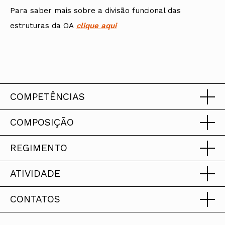
Para saber mais sobre a divisão funcional das
estruturas da OA
clique aqui
COMPETÊNCIAS
COMPOSIÇÃO
REGIMENTO
Mandato 2023-2026
Nos termos do artigo 21.º do
ATIVIDADE
Estatuto da Ordem dos
Em construção. Prometemos ser breves.
Presidente
CONTATOS
Arquitectos — EOA, são
Em construção. Prometemos ser breves.
Avelino José Pinto de Oliveira
competências do Conselho