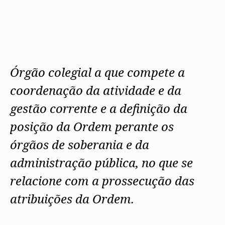
Protocolos
IARP
Conselho de Disciplina
Algarve
Algarve
Apoio à prática
Nacional
Protocolos
Jornal Arquitectos
Madeira
Madeira
Atlas dos Materiais e Ofícios
Institucionais
Conselho Fiscal
Habitar Portugal
Açores
Açores
Legislação
Protocolos Comerciais
Conselho de Supervisão
Glossário de
SILUC
Arquitectura de
Notícias
Apoio jurídico
Autor
Órgãos Sociais Regionais
Toda a OA
Minutas
Assembleia Regional
Órgão colegial a que compete a
Norte
Conselho Diretivo Regional
Centro
coordenação da atividade e da
Conselho de Disciplina
Lisboa e Vale do Tejo
Regional
Alentejo
gestão corrente e a definição da
Algarve
Colégios
Madeira
posição da Ordem perante os
CAU
Açores
COB
órgãos de soberania e da
CPA
administração pública, no que se
relacione com a prossecução das
atribuições da Ordem.