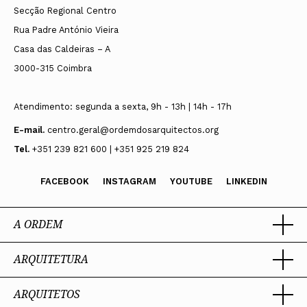
Secção Regional Centro
Rua Padre António Vieira
Casa das Caldeiras – A
3000-315 Coimbra
Atendimento: segunda a sexta, 9h - 13h | 14h - 17h
E-mail.
centro.geral@ordemdosarquitectos.org
Tel.
+351 239 821 600 | +351 925 219 824
FACEBOOK
INSTAGRAM
YOUTUBE
LINKEDIN
A ORDEM
ARQUITETURA
Ordem dos Arquitectos
Sobre a OA
Legado
ARQUITETOS
Trabalhar com Arquiteto
Sede