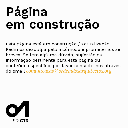
Protocolos
IARP
Conselho de Disciplina
Algarve
Algarve
Apoio à prática
Página
Nacional
Protocolos
Jornal Arquitectos
Madeira
Madeira
Atlas dos Materiais e Ofícios
Institucionais
Conselho Fiscal
Habitar Portugal
Açores
Açores
Legislação
em construção
Protocolos Comerciais
Conselho de Supervisão
Glossário de
SILUC
Arquitectura de
Notícias
Apoio jurídico
Autor
Órgãos Sociais Regionais
Toda a OA
Minutas
Assembleia Regional
Norte
Conselho Diretivo Regional
Esta página está em construção / actualização.
Centro
Pedimos desculpa pelo incómodo e prometemos ser
Conselho de Disciplina
Lisboa e Vale do Tejo
Regional
breves. Se tem alguma dúvida, sugestão ou
Alentejo
informação pertinente para esta página ou
Algarve
Colégios
conteúdo específico, por favor contacte-nos através
Madeira
comunicacao@ordemdosarquitectos.org
CAU
do email
Açores
COB
CPA