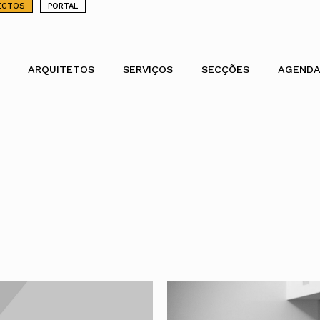
ECTOS
PORTAL
ARQUITETOS
SERVIÇOS
SECÇÕES
AGENDA
Arquiteto
Órgãos Sociais Regionais
Portal dos
Encomenda
Protocolos
Relações Internacionais
Provedor de
Toda a OA
Bolsa de Emprego
Agenda
Arquitectos
Arquitetura
iteto
Assembleia Regional
Assessoria
Protocolos Institucionais
Apresentação
Norte
Emprego, Estágios e P
Toda a O
Sobre o Portal
Provedor
Conselho Diretivo Regional
Contacto
Protocolos Comerciais
CAE
Centro
Termos e Condições
Norte
Legado
uentes
Conselho de Disciplina Regional
CEPA
Lisboa e Vale do Tejo
Centro
Premiação
Concursos
Recursos
CIALP
Formação
Lisboa e 
Nacional
Programação
Colégios
Assessoria OA
Acervo Nacional da OA
DoCoMoMo Ibérico
Informações Gerais
Alentejo
Internacional
Dia Mundial da
grada de Arquitetos da Administração
CAU
Nacional
DoCoMoMo Internacional
Cursos de Formação
Algarve
Biblioteca
Arquitetura
COB
Internacional
UIA
Madeira
Lisboa
Dia Nacional do
Seguros
CPA
Resultados
Açores
Porto
Arquiteto
Responsabilidade Civil
Media Center
Auditório Nuno Teotónio
CEPA
Saúde
Pereira
Notícias
Notícias
Toda a O
Apoio à profissão
Norte
Terças Técnicas
Centro
Apresentações Técnicas
Lisboa e 