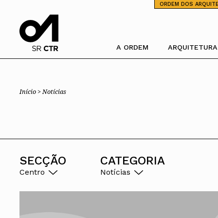
⁄
ORDEM DOS ARQUIT
A ORDEM
ARQUITETURA
Pesquisa
Ordem dos Arquitectos
Trabalhar com 
Início >
Notícias
Sobre a OA
Porquê um Arqu
Legado
Boas práticas
Sede
Perguntas Freq
Presidente
Estatuto e Regulamentos
PIAAP
Comissões Técnicas
Plataforma Inte
Pública
Membros Honorários
SECÇÃO
CATEGORIA
Instrumentos de gestão
Processo Eleitoral OA
Centro
Notícias
Órgãos Sociais Nacionais
Congresso
Assembleia Geral
Assembleia de Delegados