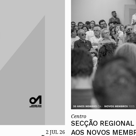
Alentejo
Algarve
Madeira
Açores
Comunic
Toda a O
Norte
Centro
Lisboa e 
Alentejo
Algarve
Madeira
Açores
Centro
SECÇÃO REGIONAL
AOS NOVOS MEMB
2 JUL 26