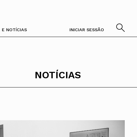
 E NOTÍCIAS
INICIAR SESSÃO
Alentejo
Arquivo
Apoio à prática
Contactos
PESQUISAR
rocedimentos concursais
A
Algarve
Revista Intersecções
Atlas dos Materiais e
Fale com a OA
Ofícios
Madeira
Newsletter Arquitectos
Legislação
Açores
Boletim Arquitectos
NOTÍCIAS
SILUC
Vale do Tejo
IAPXX
Apoio jurídico
IARP
Minutas
Jornal Arquitectos
Habitar Portugal
© ORDEM DOS ARQUITECTOS
Glossário de Arquitectura de
Autor
A Ordem dos Arquitectos é a
Formulários para
associação pública
comunicação com o
Prémio Sustentabilidade e
portuguesa para a profissão
Provedor da Arquitectura
A
Inovação
de arquitecto e para a
arquitectura.
Vale do Tejo