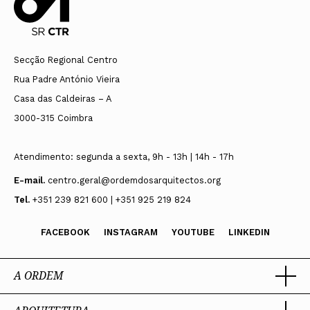
Secção Regional Centro
CONGRESSO
Rua Padre António Vieira
congresso@ordemdosarquitectos.org
NORTE
Casa das Caldeiras – A
3000-315 Coimbra
norte.geral@ordemdosarquitectos.org
CONCURSOS E PRÉMIOS MUNICIPAIS
ASSEMBLEIA GERAL
Atendimento: segunda a sexta, 9h - 13h | 14h - 17h
Sara Azevedo
CONSELHO DIRECTIVO REGIONAL NORTE
assembleia@ordemdosarquitectos.org
E-mail.
centro.geral@ordemdosarquitectos.org
norte.concursos@ordemdosarquitectos.org
norte.presidencia@ordemdosarquitectos.org
Tel.
+351 239 821 600 | +351 925 219 824
centro.concursos@ordemdosarquitectos.org
CONSELHO DE DISCIPLINA REGIONAL NORTE
ASSEMBLEIA DE DELEGADOS
norte.premios@ordemdosarquitectos.org
FACEBOOK
INSTAGRAM
YOUTUBE
LINKEDIN
norte.disciplina@ordemdosarquitectos.org
centro.premios@ordemdosarquitectos.org
delegados@ordemdosarquitectos.org
A ORDEM
Célia Faria
lvt.concursos@ordemdosarquitectos.org