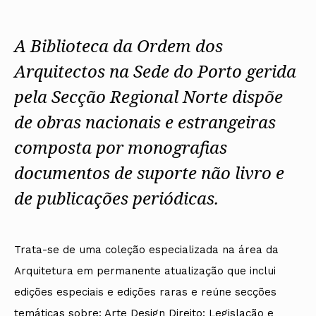
Protocolos
IARP
Conselho de Disciplina
Algarve
Algarve
Apoio à prática
Nacional
Protocolos
Jornal Arquitectos
Madeira
Madeira
Atlas dos Materiais e Ofícios
Institucionais
Conselho Fiscal
Habitar Portugal
A Biblioteca da Ordem dos
Açores
Açores
Legislação
Protocolos Comerciais
Conselho de Supervisão
Glossário de
SILUC
Arquitectura de
Arquitectos na Sede do Porto gerida
Notícias
Apoio jurídico
Autor
Órgãos Sociais Regionais
Toda a OA
Minutas
pela Secção Regional Norte dispõe
Assembleia Regional
Norte
Conselho Diretivo Regional
Centro
de obras nacionais e estrangeiras
Conselho de Disciplina
Lisboa e Vale do Tejo
Regional
Alentejo
composta por monografias
Algarve
Colégios
documentos de suporte não livro e
Madeira
CAU
Açores
COB
de publicações periódicas.
CPA
Trata-se de uma coleção especializada na área da
Arquitetura em permanente atualização que inclui
edições especiais e edições raras e reúne secções
temáticas sobre: Arte Design Direito: Legislação e