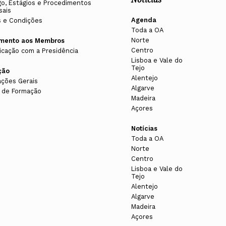
o, Estágios e Procedimentos
sais
Agenda
 e Condições
Toda a OA
Norte
imento aos Membros
Centro
cação com a Presidência
Lisboa e Vale do
Tejo
ção
A ATINGIDO O NÚMERO MÍNIMO DE INSCRITOS
Alentejo
ações Gerais
Algarve
 de Formação
 liquidado.
Madeira
Açores
qual se destina a compensar despesas administrativas e
 comunicar até dez dias antes do início da respetiva
Notícias
s:
Toda a OA
mente comprovados através de carta ou email, de acordo
valiação estabelecidos;
Norte
Centro
ão estabelecidos.
Lisboa e Vale do
Tejo
is a contar da data da disponibilização da informação
Alentejo
Algarve
vos. Esta comunicação deve ser feita por email para
Madeira
rá o tema com a maior celeridade possível, articulando
h30 / ultimo até 19h30 e sábados: 10h00 às 13h00
Açores