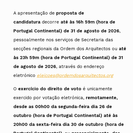
documentos adequados, desde que cumpram o
A apresentação de
proposta de
disposto no Estatuto da Ordem dos Arquitectos, no
candidatura
decorre
até às 16h 59m (hora de
Regulamento n.º 453/2026 e na respetiva
Portugal Continental) de 31 de agosto de 2026
,
convocatória.
pessoalmente nos serviços de Secretaria das
secções regionais da Ordem dos Arquitectos ou
até
DOCUMENTOS
às 23h 59m (hora de Portugal Continental) de 31
de agosto de 2026
, através do endereço
Guia Prático para a Apresentação de
eletrónico
eleicoes@ordemdosarquitectos.org
Candidaturas
Formulários para a Apresentação de
O
exercício do direito de voto
é unicamente
Candidaturas
exercido por votação eletrónica,
remotamente,
desde as 00h00 da segunda-feira dia 26 de
outubro (hora de Portugal Continental) até às
20h00 da sexta-feira dia 30 de outubro (hora de