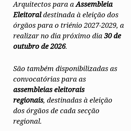
Arquitectos para a
Assembleia
Candidaturas
tem natureza meramente
Eleitoral
destinada à eleição dos
informativa e não dispensa a leitura integral do
órgãos para o triénio 2027-2029, a
Estatuto da Ordem dos Arquitectos, do
Regulamento da Eleição dos Órgãos e da
realizar no dia próximo dia
30 de
Realização de Referendos Internos, das
outubro de 2026
.
convocatórias e do Calendário Eleitoral. Em caso
de divergência, prevalecem as disposições legais e
São também disponibilizadas as
regulamentares em vigor, bem como as
convocatórias
para as
convocatórias aplicáveis.
assembleias eleitorais
regionais
, destinadas à eleição
São igualmente disponibilizados
Formulários para a
dos órgãos de cada secção
Apresentação de Candidaturas
, em modelos
regional.
editáveis, de utilização facultativa. As candidaturas
podem ser instruídas através de outros