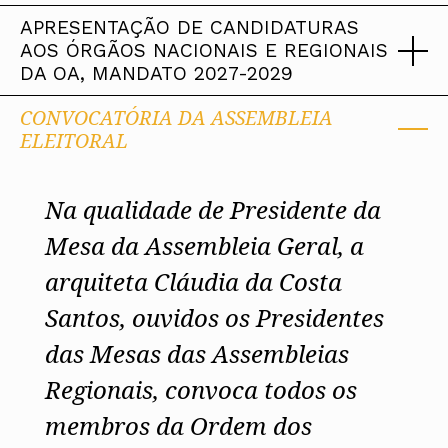
Protocolos
IARP
Conselho de Disciplina
Algarve
Algarve
Apoio à prática
APRESENTAÇÃO DE CANDIDATURAS
Nacional
Protocolos
Jornal Arquitectos
Madeira
Madeira
Atlas dos Materiais e Ofícios
Institucionais
AOS ÓRGÃOS NACIONAIS E REGIONAIS
Conselho Fiscal
Habitar Portugal
Açores
Açores
Legislação
Protocolos Comerciais
DA OA, MANDATO 2027-2029
Conselho de Supervisão
Glossário de
SILUC
Arquitectura de
Notícias
Apoio jurídico
Autor
Órgãos Sociais Regionais
CONVOCATÓRIA DA ASSEMBLEIA
Toda a OA
Minutas
Assembleia Regional
A presente informação destina-se
ELEITORAL
Norte
Conselho Diretivo Regional
Centro
a disponibilizar as instruções e os
Conselho de Disciplina
Lisboa e Vale do Tejo
Regional
Alentejo
Na qualidade de Presidente da
formulários necessários à
Algarve
Colégios
Madeira
Mesa da Assembleia Geral, a
apresentação de candidaturas,
CAU
Açores
COB
arquiteta Cláudia da Costa
que decorre até ao próximo dia 31
CPA
Santos,
ouvidos os Presidentes
de agosto
.
das Mesas das Assembleias
Regionais, convoca todos os
membros da Ordem dos
O
Guia Prático para a Apresentação de