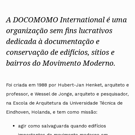
Protocolos
IARP
Conselho de Disciplina
Algarve
Algarve
Apoio à prática
Nacional
Protocolos
Jornal Arquitectos
Madeira
Madeira
Atlas dos Materiais e Ofícios
Institucionais
Conselho Fiscal
Habitar Portugal
A DOCOMOMO International é uma
Açores
Açores
Legislação
Protocolos Comerciais
Conselho de Supervisão
Glossário de
SILUC
Arquitectura de
organização sem fins lucrativos
Notícias
Apoio jurídico
Autor
Órgãos Sociais Regionais
Toda a OA
Minutas
dedicada à documentação e
Assembleia Regional
Norte
Conselho Diretivo Regional
Centro
conservação de edifícios, sítios e
Conselho de Disciplina
Lisboa e Vale do Tejo
Regional
Alentejo
bairros do Movimento Moderno.
Algarve
Colégios
Madeira
CAU
Açores
COB
Foi criada em 1988 por Hubert-Jan Henket, arquiteto e
CPA
professor, e Wessel de Jonge, arquiteto e pesquisador,
na Escola de Arquitetura da Universidade Técnica de
Eindhoven, Holanda, e tem como missão:
agir como salvaguarda quando edifícios