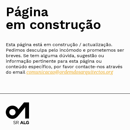
Protocolos
IARP
Conselho de Disciplina
Algarve
Algarve
Apoio à prática
Página
Nacional
Protocolos
Jornal Arquitectos
Madeira
Madeira
Atlas dos Materiais e Ofícios
Institucionais
Conselho Fiscal
Habitar Portugal
Açores
Açores
Legislação
em construção
Protocolos Comerciais
Conselho de Supervisão
Glossário de
SILUC
Arquitectura de
Notícias
Apoio jurídico
Autor
Órgãos Sociais Regionais
Toda a OA
Minutas
Assembleia Regional
Norte
Conselho Diretivo Regional
Esta página está em construção / actualização.
Centro
Pedimos desculpa pelo incómodo e prometemos ser
Conselho de Disciplina
Lisboa e Vale do Tejo
Regional
breves. Se tem alguma dúvida, sugestão ou
Alentejo
informação pertinente para esta página ou
Algarve
Colégios
conteúdo específico, por favor contacte-nos através
Madeira
comunicacao@ordemdosarquitectos.org
CAU
do email
Açores
COB
CPA