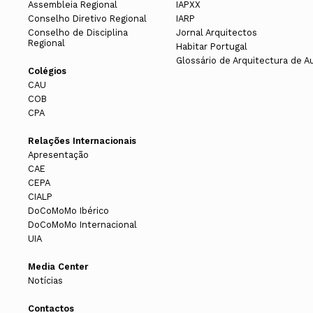
Assembleia Regional
IAPXX
Conselho Diretivo Regional
IARP
Organizar reuniões científicas, semin
Conselho de Disciplina
Jornal Arquitectos
Regional
Habitar Portugal
Organizar e desenvolver serviços de
Glossário de Arquitectura de A
Colégios
CAU
Promover e patrocinar a edição de 
COB
implicações e relevância do patrimón
CPA
Promover o aperfeiçoamento das regr
Relações Internacionais
Apresentação
CAE
Colaborar com os órgãos docentes e d
CEPA
domínio do património arquitetónico;
CIALP
DoCoMoMo Ibérico
Assumir funções de representação e 
DoCoMoMo Internacional
UIA
Prestar colaboração a entidades ofic
Media Center
Notícias
Promover a instituição de prémios no
Contactos