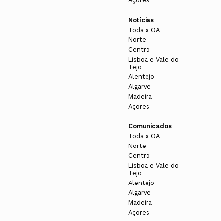
Açores
Notícias
Toda a OA
io arquitetónico;
Norte
Centro
Lisboa e Vale do
 para um melhor esclarecimento público sobre as
Tejo
Alentejo
Algarve
Madeira
Açores
sino em todas as iniciativas que visem a formação no
Comunicados
Toda a OA
Norte
Centro
que solicitado pelo Conselho Diretivo Nacional;
Lisboa e Vale do
Tejo
etónico
Alentejo
Algarve
Madeira
Açores