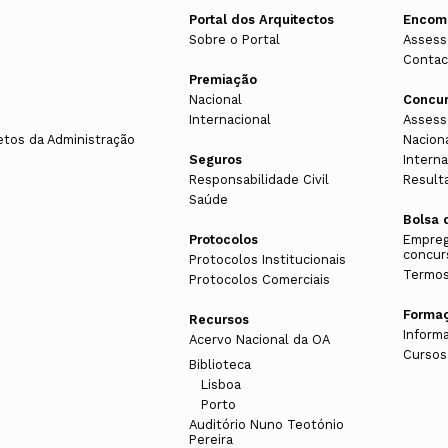
É 26 DE MAIO
20 DEZ 22
Portal dos Arquitectos
Encom
Sobre o Portal
Assess
CONVOCATÓRIA. 5 
Contac
nte desenvolvidas pela Ordem dos Arquitectos ou por outra
Premiação
Saber Mais
Nacional
Concu
CPA
e bens imóveis com valor patrimonial, designadamente os d
Internacional
Assess
AÇÃO APRESENTADA
ico (CPA) foi regulamentado em 2016 e encontra-se em fase 
etos da Administração
Nacion
4 SET 22
Seguros
Interna
toria em estudos e projetos de arquitetura que incidam no d
OS
Responsabilidade Civil
Result
COLÓQUIO: GERAÇÃ
Saúde
ROTH E JOÃO APP
Bolsa 
Protocolos
Empreg
Saber Mais
concur
Protocolos Institucionais
Termos
CPA
Protocolos Comerciais
CPA 2021
Forma
Recursos
 dos arquitetos que intervêm no domínio do património arquit
Inform
Acervo Nacional da OA
Cursos
Biblioteca
experiências com organismos afins, nacionais, comunitários 
Lisboa
Porto
ação, da investigação ou da prática profissional que digam r
Auditório Nuno Teotónio
Pereira