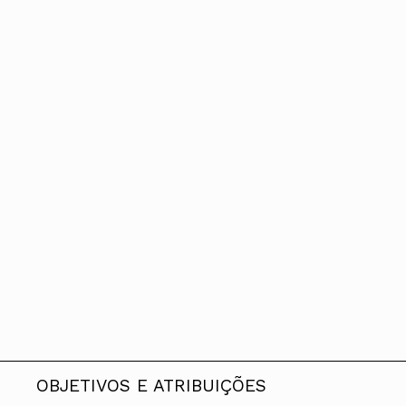
Conselho Diretivo Nacional
Conselho de Disciplina Nacional
Conselho Fiscal
Conselho de Supervisão
OBJETIVOS E ATRIBUIÇÕES