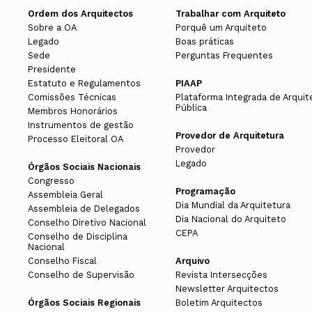
PRÉMIO CPA 2023\. CANDIDATURA AT
Ordem dos Arquitectos
Trabalhar com Arquiteto
domínio do património arquitetónico;
Sobre a OA
Porquê um Arquiteto
Saber Mais
Regulamento do CPA
Legado
Boas práticas
Apoiar as ações de formação permane
Sede
Perguntas Frequentes
Presidente
9 MAR 23
Promover o levantamento e registo d
Estatuto e Regulamentos
PIAAP
DA VIDA DOS EDIFÍCIOS. RECOMEND
O Colégio de Património Arquitectón
Comissões Técnicas
Plataforma Integrada de Arquit
Pública
Membros Honorários
Promover o registo sistemático da au
AO 16.º CONGRESSO DOS ARQUITECT
clique aqui.
Instrumentos de gestão
Provedor de Arquitetura
Processo Eleitoral OA
Saber Mais
Provedor
Legado
DOCUMENTOS
Órgãos Sociais Nacionais
Congresso
Atribuições
16 DEZ 22
Programação
Assembleia Geral
Regulamento do CPA.pdf
Dia Mundial da Arquitetura
Assembleia de Delegados
CERIMÓNIA DE ENTREGA DO PRÉMIO 
Dia Nacional do Arquiteto
Conselho Diretivo Nacional
Defender os interesses profissionais
CEPA
Conselho de Disciplina
Saber Mais
Nacional
Conselho Fiscal
Arquivo
Promover o intercâmbio de ideias e 
Conselho de Supervisão
Revista Intersecções
interdisciplinar nos âmbitos da form
Newsletter Arquitectos
Órgãos Sociais Regionais
Boletim Arquitectos
património arquitetónico;