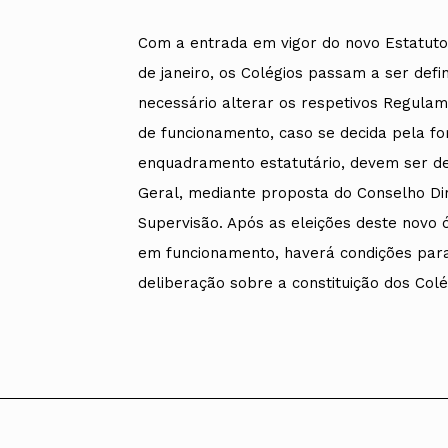
Alentejo
Algarve
Com a entrada em vigor do novo Estatuto 
Madeira
de janeiro, os Colégios passam a ser def
Açores
necessário alterar os respetivos Regula
Comunic
de funcionamento, caso se decida pela f
Toda a O
Norte
enquadramento estatutário, devem ser d
Centro
Geral, mediante proposta do Conselho Dir
Lisboa e 
Alentejo
Supervisão. Após as eleições deste novo 
Algarve
em funcionamento, haverá condições par
Madeira
Açores
deliberação sobre a constituição dos Colé