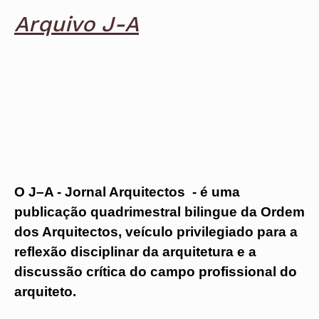
Protocolos
IARP
Conselho de Disciplina
Algarve
Algarve
Apoio à prática
Arquivo J-A
Nacional
Protocolos
Jornal Arquitectos
Madeira
Madeira
Atlas dos Materiais e Ofícios
Institucionais
Conselho Fiscal
Habitar Portugal
Açores
Açores
Legislação
Protocolos Comerciais
Conselho de Supervisão
Glossário de
SILUC
Arquitectura de
Notícias
Apoio jurídico
Autor
Órgãos Sociais Regionais
Toda a OA
Minutas
Assembleia Regional
Norte
Conselho Diretivo Regional
Centro
Conselho de Disciplina
Lisboa e Vale do Tejo
Regional
Alentejo
Algarve
Colégios
Madeira
CAU
Açores
COB
O J–A - Jornal Arquitectos - é uma
CPA
publicação quadrimestral bilingue da Ordem
dos Arquitectos, veículo privilegiado para a
reflexão disciplinar da arquitetura e a
discussão crítica do campo profissional do
arquiteto.