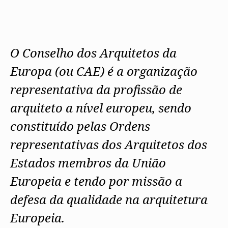
Protocolos
IARP
Conselho de Disciplina
Algarve
Algarve
Apoio à prática
Nacional
Protocolos
Jornal Arquitectos
Madeira
Madeira
Atlas dos Materiais e Ofícios
Institucionais
Conselho Fiscal
Habitar Portugal
Açores
Açores
Legislação
Protocolos Comerciais
Conselho de Supervisão
Glossário de
SILUC
Arquitectura de
O Conselho dos Arquitetos da
Notícias
Apoio jurídico
Autor
Órgãos Sociais Regionais
Toda a OA
Minutas
Europa (ou CAE) é a organização
Assembleia Regional
Norte
Conselho Diretivo Regional
Centro
representativa da profissão de
Conselho de Disciplina
Lisboa e Vale do Tejo
Regional
Alentejo
arquiteto a nível europeu, sendo
Algarve
Colégios
Madeira
constituído pelas Ordens
CAU
Açores
COB
representativas dos Arquitetos dos
CPA
Estados membros da União
Europeia e tendo por missão a
defesa da qualidade na arquitetura
Europeia.