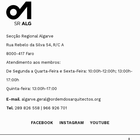
Foi inaugurada no dia
13 de fevereiro a exposição, juntamente com o
Secção Regional Algarve
lançamento da publicação, do Glossário de
Rua Rebelo da Silva 54, R/C A
Arquitectura Portuguesa de Autor, uma iniciativa
8000-417 Faro
da Ordem dos Arquitectos (OA) que envolve
Atendimento aos membros:
No dia 4 de março de 2026,
De Segunda a Quarta-Feira e Sexta-Feira: 10:00h-12:00h; 13:00h-
diretamente universidades e escolas secundárias no
teve lugar na sede nacional da OA (Auditório Nuno
17:00h
Teotónio Pereira), em Lisboa, a inauguração da
conhecimento e divulgação da arquitetura.
Quinta-feira: 13:00h-17:00
Exposição e lançamento da Publicação Glossário de
E-mail.
algarve.geral@ordemdosarquitectos.org
Arquitectura Portuguesa de Autor Nuno Teotónio
A primeira edição d
esta iniciativa do Conselho
Tel.
289 826 558 | 966 926 701
Pereira.
Diretivo da Ordem dos Arquitectos (OA) apresenta
FACEBOOK
INSTAGRAM
YOUTUBE
Participaram nesta edição, dedicada a Nuno
termos e conceitos relacionados com a arquitetura
Teotónio Pereira, as Universidades de Évora, o