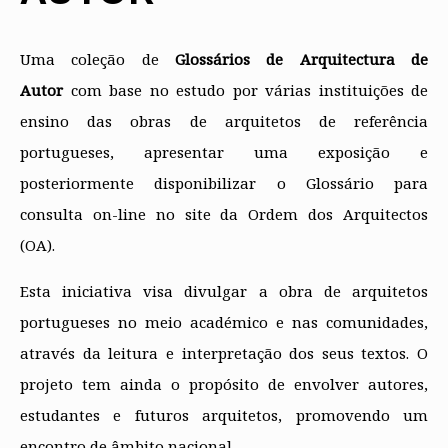
Protocolos
IARP
Conselho de Disciplina
Algarve
Algarve
Apoio à prática
Nacional
Protocolos
Jornal Arquitectos
Madeira
Madeira
Atlas dos Materiais e Ofícios
Institucionais
Conselho Fiscal
Habitar Portugal
Açores
Açores
Legislação
Uma coleção de
Glossários de Arquitectura de
Protocolos Comerciais
Conselho de Supervisão
Glossário de
SILUC
Arquitectura de
Autor
com base n​o estudo por várias instituições de
Notícias
Apoio jurídico
Autor
Órgãos Sociais Regionais
Toda a OA
Minutas
ensino das obras de arquitetos de referência
Assembleia Regional
Norte
portugueses, apresentar uma exposição e
Conselho Diretivo Regional
Centro
Conselho de Disciplina
Lisboa e Vale do Tejo
posteriormente disponibilizar o Glossário para
Regional
Alentejo
consulta on-line no site da Ordem dos Arquitectos
Algarve
Colégios
Madeira
(OA).
CAU
Açores
COB
CPA
Esta iniciativa visa divulgar a obra de arquitetos
portugueses no meio académico e ​n​as comunidades,
através da leitura e interpretação dos seus textos. O
projeto tem ainda o propósito de envolver autores,
estudantes e futuros arquitetos, promovendo um
encontro de âmbito nacional.