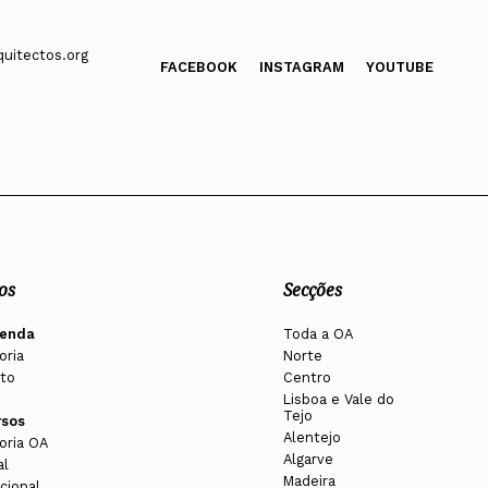
uitectos.org
FACEBOOK
INSTAGRAM
YOUTUBE
os
Secções
enda
Toda a OA
oria
Norte
to
Centro
Lisboa e Vale do
Tejo
rsos
Alentejo
oria OA
Algarve
al
Madeira
cional