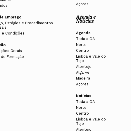
Açores
ados
Agenda e
de Emprego
Notícias
o, Estágios e Procedimentos
sais
Agenda
 e Condições
Toda a OA
Norte
ção
Centro
ações Gerais
Lisboa e Vale do
 de Formação
Tejo
Alentejo
Algarve
Madeira
Açores
Notícias
Toda a OA
Norte
Centro
Lisboa e Vale do
Tejo
Alentejo