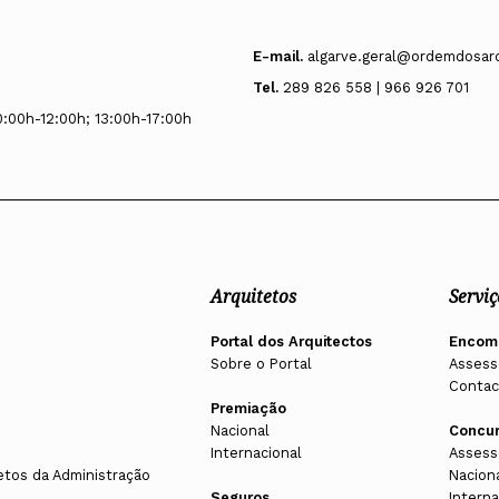
E-mail.
algarve.geral@ordemdosarq
Tel.
289 826 558 | 966 926 701
0:00h-12:00h; 13:00h-17:00h
Arquitetos
Serviç
Portal dos Arquitectos
Encom
Sobre o Portal
Assess
Contac
Premiação
Nacional
Concu
Internacional
Assess
etos da Administração
Nacion
Seguros
Interna