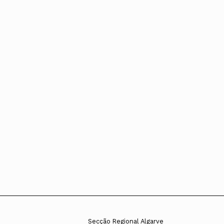
Conselho Diretivo Nacional
Conselho de Disciplina Nacional
Conselho Fiscal
Conselho de Supervisão
Secção Regional Algarve