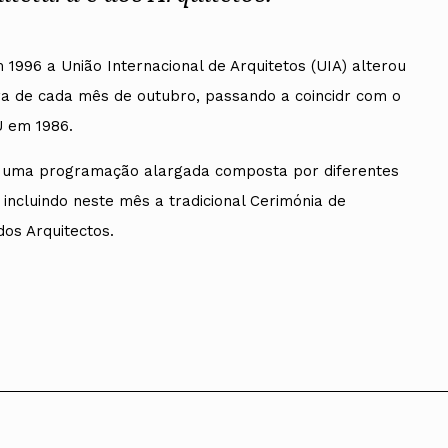
 1996 a União Internacional de Arquitetos (UIA) alterou
ira de cada mês de outubro, passando a coincidr com o
ados
NU em 1986.
A
r uma programação alargada composta por diferentes
Vale do Tejo
 incluindo neste mês a tradicional Cerimónia de
dos Arquitectos.