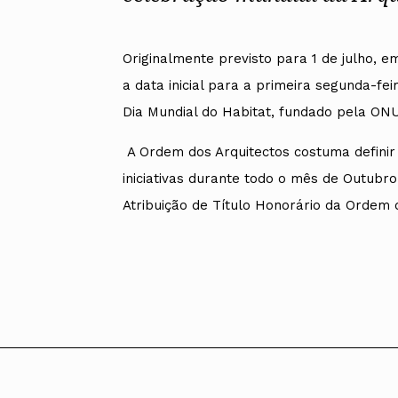
Alentejo
Algarve
Madeira
Originalmente previsto para 1 de julho, em
Açores
a data inicial para a primeira segunda-fe
Comunic
Dia Mundial do Habitat, fundado pela O
Toda a O
Norte
A Ordem dos Arquitectos costuma defini
Centro
Lisboa e 
iniciativas durante todo o mês de Outubro
Alentejo
Atribuição de Título Honorário da Ordem 
Algarve
Madeira
Açores