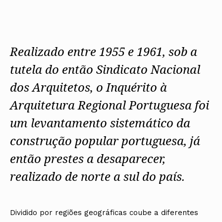
Protocolos
IARP
Conselho de Disciplina
Algarve
Algarve
Apoio à prática
Nacional
Protocolos
Jornal Arquitectos
Madeira
Madeira
Atlas dos Materiais e Ofícios
Institucionais
Conselho Fiscal
Habitar Portugal
Açores
Açores
Legislação
Protocolos Comerciais
Conselho de Supervisão
Glossário de
SILUC
Arquitectura de
Realizado entre 1955 e 1961, sob a
Notícias
Apoio jurídico
Autor
Órgãos Sociais Regionais
Toda a OA
Minutas
tutela do então Sindicato Nacional
Assembleia Regional
Norte
Conselho Diretivo Regional
Centro
dos Arquitetos, o Inquérito à
Conselho de Disciplina
Lisboa e Vale do Tejo
Regional
Alentejo
Arquitetura Regional Portuguesa foi
Algarve
Colégios
Madeira
um levantamento sistemático da
CAU
Açores
COB
construção popular portuguesa, já
CPA
então prestes a desaparecer,
realizado de norte a sul do país.
Dividido por regiões geográficas coube a diferentes