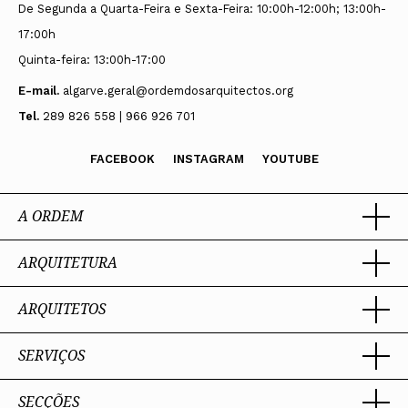
De Segunda a Quarta-Feira e Sexta-Feira: 10:00h-12:00h; 13:00h-
17:00h
Quinta-feira: 13:00h-17:00
E-mail.
algarve.geral@ordemdosarquitectos.org
Tel.
289 826 558 | 966 926 701
FACEBOOK
INSTAGRAM
YOUTUBE
A ORDEM
ARQUITETURA
Ordem dos Arquitectos
Sobre a OA
Legado
ARQUITETOS
Trabalhar com Arquiteto
Sede
Porquê um Arquiteto
Presidente
Boas práticas
SERVIÇOS
Estatuto e Regulamentos
Portal dos Arquitectos
Perguntas Frequentes
Comissões Técnicas
Sobre o Portal
Membros Honorários
SECÇÕES