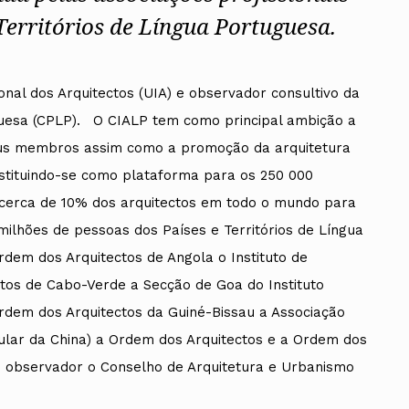
 Territórios de Língua Portuguesa.
ional dos Arquitectos (UIA) e observador consultivo da
ados
uesa (CPLP). O CIALP tem como principal ambição a
A
us membros assim como a promoção da arquitetura
stituindo-se como plataforma para os 250 000
Vale do Tejo
a cerca de 10% dos arquitectos em todo o mundo para
milhões de pessoas dos Países e Territórios de Língua
em dos Arquitectos de Angola o Instituto de
ctos de Cabo-Verde a Secção de Goa do Instituto
Ordem dos Arquitectos da Guiné-Bissau a Associação
ular da China) a Ordem dos Arquitectos e a Ordem dos
 observador o Conselho de Arquitetura e Urbanismo