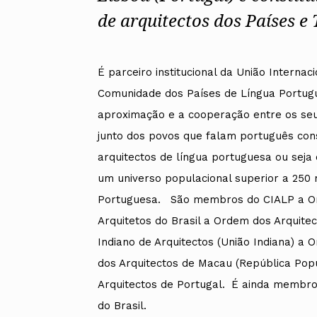
de arquitectos dos Países e
Alentejo
Algarve
Madeira
Açores
É parceiro institucional da União Internac
Comunic
Comunidade dos Países de Língua Portug
Toda a O
Norte
aproximação e a cooperação entre os se
Centro
junto dos povos que falam português con
Lisboa e 
Alentejo
arquitectos de língua portuguesa ou sej
Algarve
um universo populacional superior a 250 
Madeira
Açores
Portuguesa. São membros do CIALP a Ord
Arquitetos do Brasil a Ordem dos Arquite
Indiano de Arquitectos (União Indiana) a 
dos Arquitectos de Macau (República Pop
Arquitectos de Portugal. É ainda membro
do Brasil.