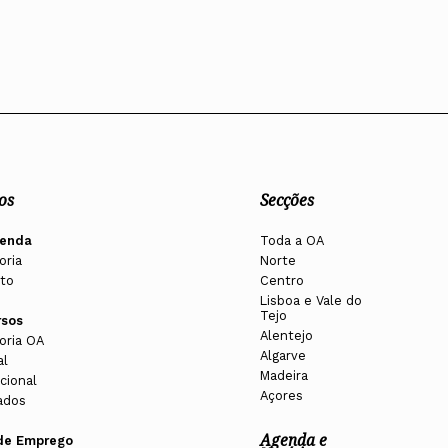
os
Secções
enda
Toda a OA
oria
Norte
to
Centro
Lisboa e Vale do
Tejo
rsos
Alentejo
oria OA
Algarve
al
Madeira
cional
Açores
ados
Agenda e
de Emprego